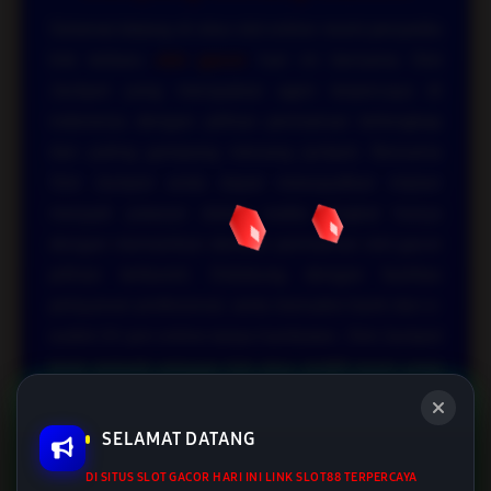
Selamat datang di situs slot online resmi penyedia
link terbaru
slot gacor
hari ini bersama Slot
Jackpot yang merupakan agen terpercaya di
indonesia dengan pilihan permainan terlengkap
dan paling gampang menang jackpot. Bersama
Slot Jackpot anda dapat mewujudkan impian
menjadi jutawan dalam waktu singkat hanya
dengan memainkan deretan permainan slot gacor
pilihan terfavorit. Didukung dengan fasilitas
pelayanan profesional, serta transaksi bank dan e-
wallet 24 jam online tanpa hambatan. Slot Jackpot
telah terbukti sebagai link situs slot88 resmi yang
konsisten memberikan sensasi kemenangan
jackpot maxwin hingga ke tingkat maksimal,
SELAMAT DATANG
lengkap dengan ketersediaan fitur VIP paling
DI SITUS SLOT GACOR HARI INI LINK SLOT88 TERPERCAYA
mutakhir untuk memanjakan seluruh member