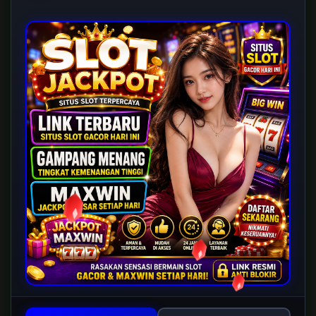
setianya, serta telah mengantongi lisensi resmi
dari PAGCOR sebagai rekomendasi situs
slot
online terupdate dan paling canggih saat ini.
Untuk menghadirkan pengalaman bermain tingkat
tinggi, kami juga bekerja sama secara resmi
dengan provider ternama slot88 guna menyajikan
permainan
slot gampang menang
dengan
persentase winrate mencapai 99.8%. Jadi jangan
ragu lagi, segera bergabung bersama Slot Jackpot
dan raih kesempatan memenangkan hadiah
jackpot bernilai ratusan juta hingga miliaran rupiah
setiap hari. Kami selalu berkomitmen memberikan
deretan keuntungan melimpah melalui berbagai
tawaran promo bonus terbaik, seperti bonus
deposit harian, bonus cashback mingguan, bonus