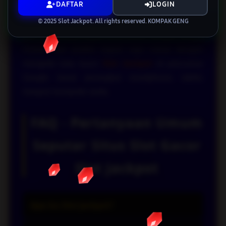
DAFTAR
LOGIN
komisi rollingan, hingga bonus loyalty point yang
sangat menguntungkan bagi para pemain. Situs
© 2025 Slot Jackpot. All rights reserved. KOMPAK GENG
slot Slot Jackpot dapat anda akses dengan sangat
mudah dan praktis kapan saja cukup dengan
mengetik kata kunci
Slot Jackpot
di pencarian
Google lewat perangkat smartphone, tablet,
maupun komputer anda.
FAQ - Pertanyaan Umum
Seputar Situs Slot Gacor
Slot Jackpot
Apa itu Slot Jackpot?