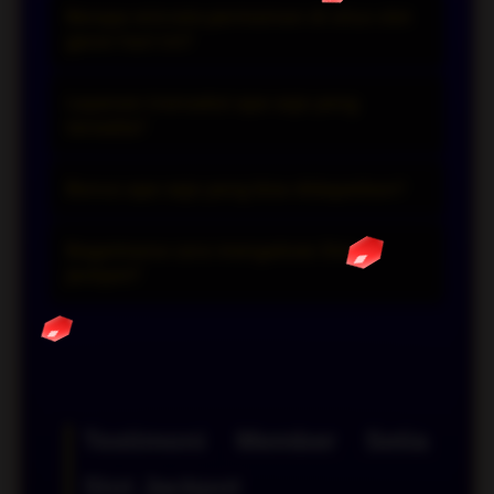
Slot Jackpot adalah situs slot online resmi
Berapa winrate permainan di situs slot
dan terpercaya di Indonesia dengan
gacor hari ini?
pilihan permainan terlengkap. Situs ini
Slot Jackpot bekerja sama dengan provider
dijamin aman karena telah mengantongi
Layanan transaksi apa saja yang
resmi seperti slot88 untuk menghadirkan
lisensi resmi PAGCOR.
tersedia?
permainan slot gacor hari ini gampang
Tersedia layanan pelanggan profesional
menang dengan winrate hingga 99.8%.
Bonus apa saja yang bisa didapatkan?
serta transaksi via Bank dan E-wallet 24
jam nonstop tanpa hambatan, lengkap
Pemain dapat menikmati berbagai promo
Bagaimana cara mengakses Slot
dengan fitur VIP untuk member setia.
menarik seperti Bonus Deposit Harian,
Jackpot?
Cashback Mingguan, Komisi Rollingan,
Cukup ketik Slot Jackpot di pencarian
hingga Bonus Loyalty Point.
Google lewat perangkat smartphone,
tablet, atau komputer Anda akan
menemukan link resmi kami.
Testimoni Member Setia
Slot Jackpot