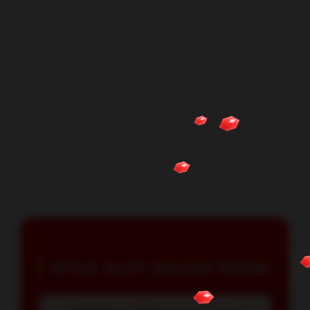
Slot Jackpot : Link
Terbaru Situs Slot Gacor
Hari Ini Gampang Menang
Maxwin
SITUS SLOT ONLINE RESMI