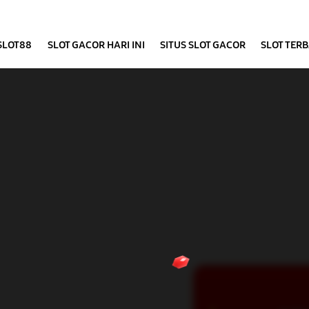
SLOT88
SLOT GACOR HARI INI
SITUS SLOT GACOR
SLOT TER
Slot Jack
Slot G