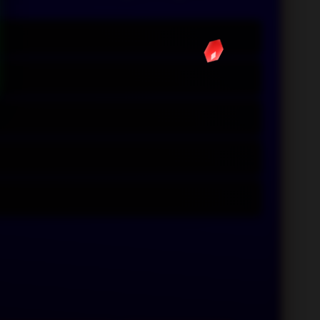
rlengkap. Situs ini dijamin aman karena telah
gacor hari ini gampang menang dengan winrate
mbatan, lengkap dengan fitur VIP untuk member
si Rollingan, hingga Bonus Loyalty Point.
akan menemukan link resmi kami.