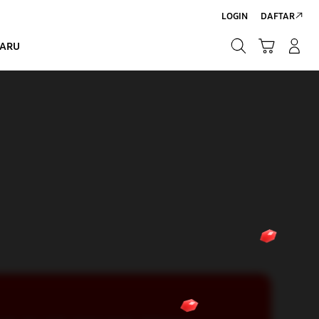
LOGIN
DAFTAR
Cari
Troli
Login/Sign-Up
BARU
Cari
pot : Link Terbaru Situs
acor Hari Ini Gampang
Menang Maxwin