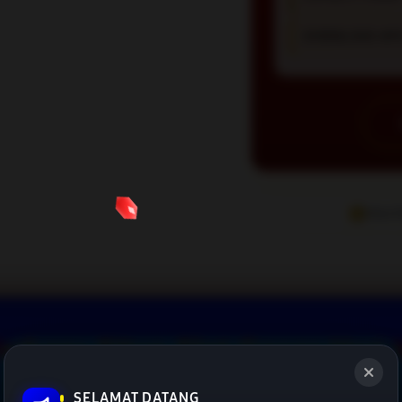
DOWNLOAD APK
Situs S
 Terbaru Situs Slot Gacor Har
Maxwin
SELAMAT DATANG