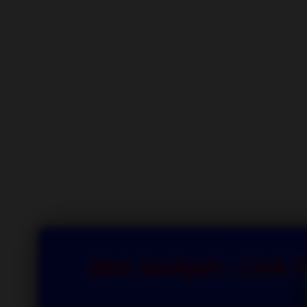
Layer Popup Close
Slot Jackpot : Link