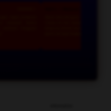
★★★★☆
Dewi L. — Makassar
★★★★★
apat perlakuan
Akses situs slot gacor hari ini praktis banget.
impah. Bonus
Cukup cari Slot Jackpot di Google lewat HP,
ack mingguan
langsung kebuka lancar tanpa lemot. Pilihan
game-nya juga lengkap banget.
Information