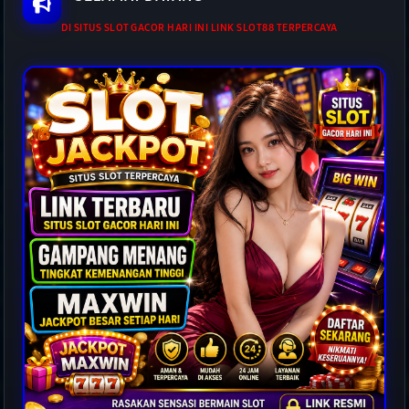
link terbaru
slot gacor
hari ini bersama Slot Jackpot yang mer
DI SITUS SLOT GACOR HARI INI LINK SLOT88 TERPERCAYA
g jackpot. Bersama Slot Jackpot anda dapat mewujudkan im
han terfavorit. Didukung dengan fasilitas pelayanan profesion
agai link situs slot88 resmi yang konsisten memberikan sen
paling mutakhir untuk memanjakan seluruh member setianya, 
 paling canggih saat ini.
tinggi, kami juga bekerja sama secara resmi dengan provid
capai 99.8%. Jadi jangan ragu lagi, segera bergabung bers
ran rupiah setiap hari. Kami selalu berkomitmen memberikan de
n, bonus cashback mingguan, bonus komisi rollingan, hingga b
 akses dengan sangat mudah dan praktis kapan saja cukup den
n komputer anda.
 Umum Seputar Situs Slot 