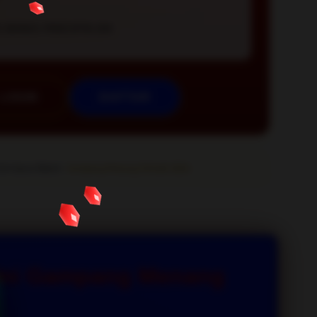
 BONUS FREESPIN 20X
LOGIN
DAFTAR
lot Gacor Resmi :
Gampang Menang Terbaik 2026.
i Ini Gampang Menang