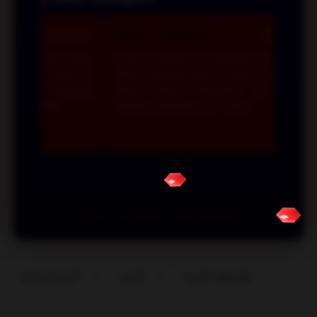
★★★★★
Budi P. — Surabaya
★★★★☆
ang menang yang
Proses deposit dan withdraw super cepat!
ate-nya beneran
Bebas transaksi pakai E-wallet 24 jam penuh
sebentar langsung
tanpa drama. Pelayanan CS-nya juga
me Slot88!
sangat profesional dan ramah.
© 2026 Slot Jackpot. All rights reserved.
SITUS SLOT
>
SLOT
>
SLOT GACOR