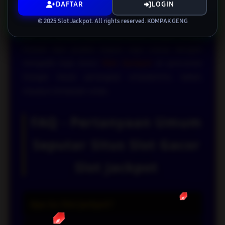
DAFTAR
LOGIN
komisi rollingan, hingga bonus loyalty point yang
sangat menguntungkan bagi para pemain. Situs
© 2025 Slot Jackpot. All rights reserved. KOMPAK GENG
slot Slot Jackpot dapat anda akses dengan sangat
mudah dan praktis kapan saja cukup dengan
mengetik kata kunci
Slot Jackpot
di pencarian
Google lewat perangkat smartphone, tablet,
maupun komputer anda.
FAQ - Pertanyaan Umum
Seputar Situs Slot Gacor
Slot Jackpot
Apa itu Slot Jackpot?