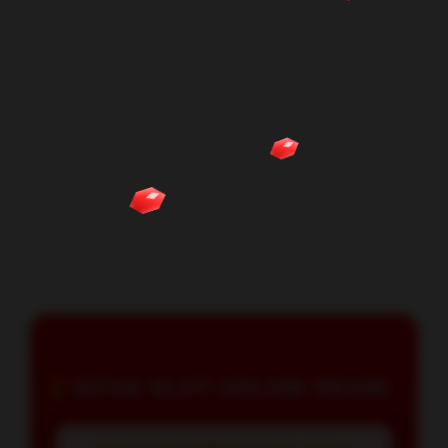
Slot Jackpot : Link
Terbaru Situs Slot Gacor
Hari Ini Gampang Menang
Maxwin
SITUS SLOT ONLINE RESMI