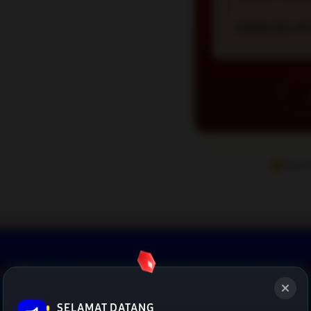
DOWNLOAD APK
Situs S
 Terbaru Situs Slot Gacor Har
Maxwin
SELAMAT DATANG