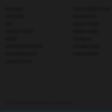
Slot Jackpot
Promo & Cashback Harian
SLOT GACOR
Bocoran & Event
SLOT
Program & Undian
SITUS SLOT GACOR
Metode Transaksi
SLOT88
Fitur Maxwin
SLOT GAMPANG MENANG
Fitur Mega Jackpot
SLOT GACOR HARI INI
Program Referral
LINK SLOT GACOR
© 2025 Slot Jackpot. All rights reserved. KOMPAK GENG