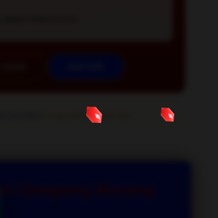
 BONUS FREESPIN 20X
LOGIN
DAFTAR
lot Gacor Resmi :
Gampang Menang Terbaik 2026.
i Ini Gampang Menang