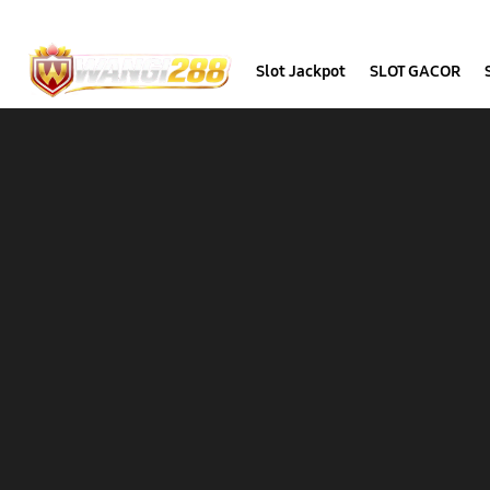
Skip
to
content
Slot Jackpot
SLOT GACOR