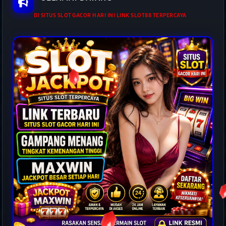
link terbaru
slot gacor
hari ini bersama Slot Jackpot yang mer
DI SITUS SLOT GACOR HARI INI LINK SLOT88 TERPERCAYA
g jackpot. Bersama Slot Jackpot anda dapat mewujudkan im
han terfavorit. Didukung dengan fasilitas pelayanan profesion
agai link situs slot88 resmi yang konsisten memberikan sen
paling mutakhir untuk memanjakan seluruh member setianya, 
 paling canggih saat ini.
tinggi, kami juga bekerja sama secara resmi dengan provid
capai 99.8%. Jadi jangan ragu lagi, segera bergabung bers
ran rupiah setiap hari. Kami selalu berkomitmen memberikan de
n, bonus cashback mingguan, bonus komisi rollingan, hingga b
 akses dengan sangat mudah dan praktis kapan saja cukup den
n komputer anda.
 Umum Seputar Situs Slot 