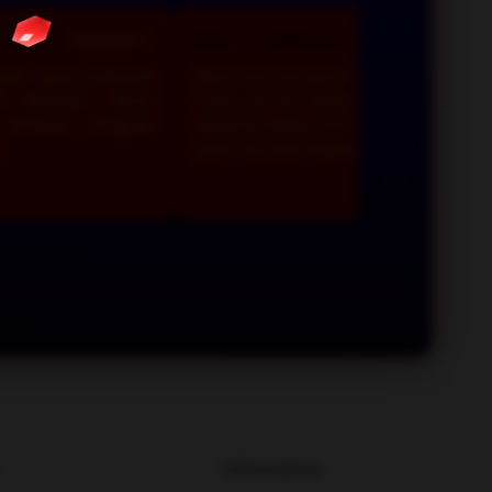
★★★★☆
Dewi L. — Makassar
★★★★★
pat perlakuan
Akses situs slot gacor hari ini praktis banget.
mpah. Bonus
Cukup cari Slot Jackpot di Google lewat HP,
ack mingguan
langsung kebuka lancar tanpa lemot. Pilihan
game-nya juga lengkap banget.
Information