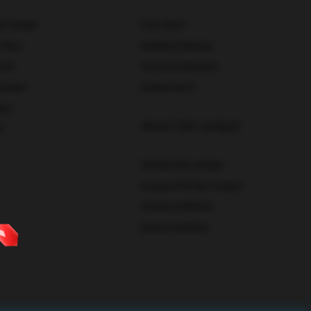
t Jackpot
Fitur Akses
n Baru
Gampang Menang
ord
Aturan & Kebijakan
ansaksi
Kontak Resmi
kasi
About Slot Jackpot
P
Tentang Slot Jackpot
Kenapa Pilih Slot Jackpot
Partner & Affiliate
Brand & Identitas