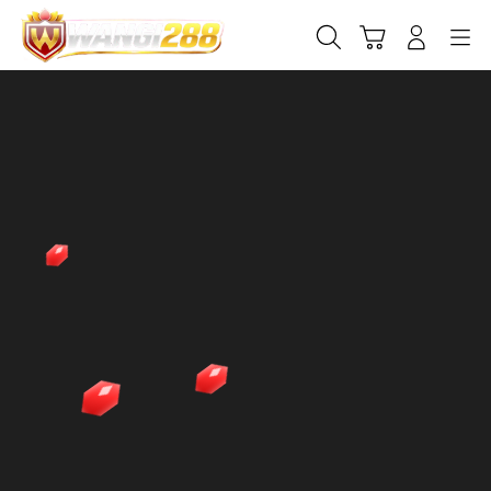
Skip
to
Cari
Troli
Login
Navigation
content