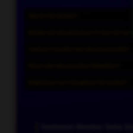
Apa itu Slot Jackpot?
Slot Jackpot adalah situs slot online resmi 
Berapa winrate permainan di situs slot gacor
mengantongi lisensi resmi PAGCOR.
Slot Jackpot bekerja sama dengan provider r
Layanan transaksi apa saja yang tersedia?
hingga 99.8%.
Tersedia layanan pelanggan profesional serta
Bonus apa saja yang bisa didapatkan?
setia.
Pemain dapat menikmati berbagai promo menar
Bagaimana cara mengakses Slot Jackpot?
Cukup ketik Slot Jackpot di pencarian Google
Testimoni Member Setia Sl