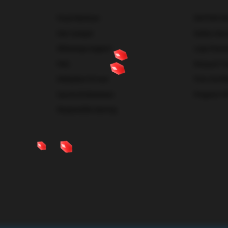
Pusat Bantuan
DAFTAR Slo
Slot Jackpot
Daftar Aku
WhatsApp Support
Lupa Passw
FAQ
Riwayat Tr
Kebijakan Privasi
Fitur Verifi
Syarat & Ketentuan
Program VI
Responsible Gaming