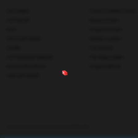
Slot Jackpot
Promo & Cashback Harian
SLOT GACOR
Bocoran & Event
SLOT
Program & Undian
SITUS SLOT GACOR
Metode Transaksi
SLOT88
Fitur Maxwin
SLOT GAMPANG MENANG
Fitur Mega Jackpot
SLOT GACOR HARI INI
Program Referral
LINK SLOT GACOR
© 2025 Slot Jackpot. All rights reserved. KOMPAK GENG