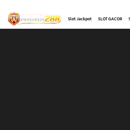
Skip
to
content
Slot Jackpot
SLOT GACOR