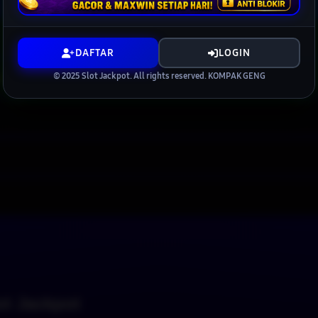
DAFTAR
LOGIN
dan terpercaya di Indonesia dengan pilihan permainan te
 hari ini?
© 2025 Slot Jackpot. All rights reserved. KOMPAK GENG
esmi seperti slot88 untuk menghadirkan permainan slot 
 transaksi via Bank dan E-wallet 24 jam nonstop tanpa ha
ik seperti Bonus Deposit Harian, Cashback Mingguan, Komi
 lewat perangkat smartphone, tablet, atau komputer Anda 
ot Jackpot