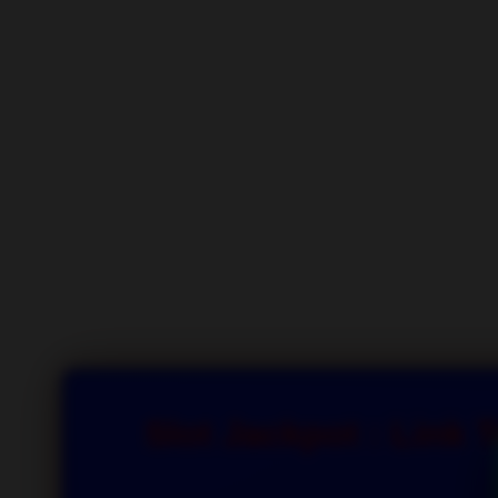
Layer Popup Close
Slot Jackpot : Link