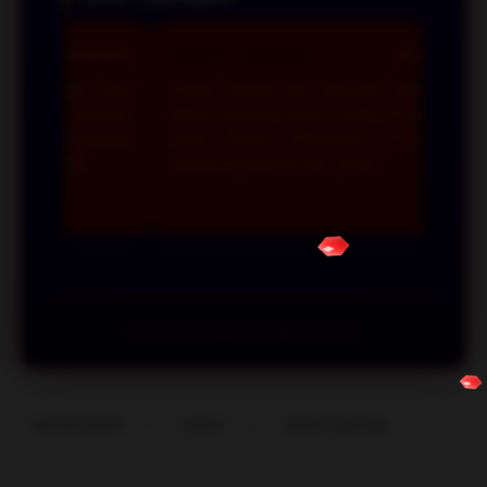
★★★★★
Budi P. — Surabaya
★★★★☆
ng menang yang
Proses deposit dan withdraw super cepat!
te-nya beneran
Bebas transaksi pakai E-wallet 24 jam penuh
ebentar langsung
tanpa drama. Pelayanan CS-nya juga
me Slot88!
sangat profesional dan ramah.
© 2026 Slot Jackpot. All rights reserved.
SITUS SLOT
>
SLOT
>
SLOT GACOR