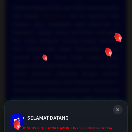
Selamat datang di situs slot online resmi penyedia
link terbaru
slot gacor
hari ini bersama Slot
Jackpot yang merupakan agen terpercaya di
indonesia dengan pilihan permainan terlengkap
dan paling gampang menang jackpot. Bersama
Slot Jackpot anda dapat mewujudkan impian
menjadi jutawan dalam waktu singkat hanya
dengan memainkan deretan permainan slot gacor
pilihan terfavorit. Didukung dengan fasilitas
pelayanan profesional, serta transaksi bank dan e-
wallet 24 jam online tanpa hambatan. Slot Jackpot
telah terbukti sebagai link situs slot88 resmi yang
konsisten memberikan sensasi kemenangan
jackpot maxwin hingga ke tingkat maksimal,
SELAMAT DATANG
lengkap dengan ketersediaan fitur VIP paling
DI SITUS SLOT GACOR HARI INI LINK SLOT88 TERPERCAYA
mutakhir untuk memanjakan seluruh member