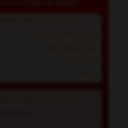
US SLOT ONLINE RESMI
AWARAN TERBAIK DI Slot Jackpot
98.9% GAMPANG JACKPOT
E-Wallet, QRIS, Bank Lokal
n
24 Jam Online
PAGCOR
ARAN TERBAIK DI Slot Jackpot
 8% (PGSOFT)