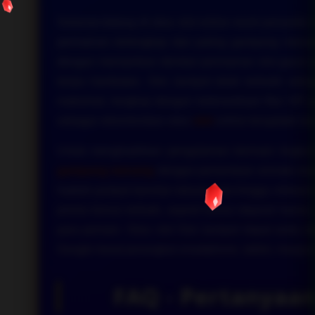
Selamat datang di situs slot online resmi penyedia 
permainan terlengkap dan paling gampang menan
dengan memainkan deretan permainan slot gacor pili
tanpa hambatan. Slot Jackpot telah terbukti seb
maksimal, lengkap dengan ketersediaan fitur VIP 
sebagai rekomendasi situs
slot
online terupdate dan
Untuk menghadirkan pengalaman bermain tingkat 
gampang menang
dengan persentase winrate men
hadiah jackpot bernilai ratusan juta hingga milia
promo bonus terbaik, seperti bonus deposit haria
para pemain. Situs slot Slot Jackpot dapat anda
Google lewat perangkat smartphone, tablet, maupu
FAQ - Pertanyaan