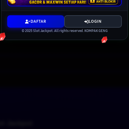
DAFTAR
LOGIN
dan terpercaya di Indonesia dengan pilihan permainan te
 hari ini?
© 2025 Slot Jackpot. All rights reserved. KOMPAK GENG
esmi seperti slot88 untuk menghadirkan permainan slot 
 transaksi via Bank dan E-wallet 24 jam nonstop tanpa ha
ik seperti Bonus Deposit Harian, Cashback Mingguan, Komi
 lewat perangkat smartphone, tablet, atau komputer Anda 
ot Jackpot