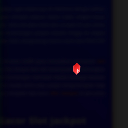
upakan agen terpercaya di indonesia dengan pilihan
pian menjadi jutawan dalam waktu singkat hanya
al, serta transaksi bank dan e-wallet 24 jam online
sasi kemenangan jackpot maxwin hingga ke tingkat
serta telah mengantongi lisensi resmi dari PAGCOR
er ternama slot88 guna menyajikan permainan
slot
ama Slot Jackpot dan raih kesempatan memenangkan
retan keuntungan melimpah melalui berbagai tawaran
onus loyalty point yang sangat menguntungkan bagi
gan mengetik kata kunci
Slot Jackpot
di pencarian
Gacor Slot Jackpot