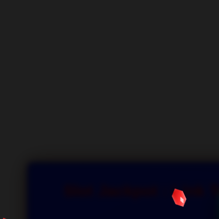
Layer Popup Close
Slot Jackpot : Link