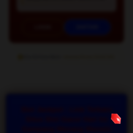
LOGIN
DAFTAR
Situs Slot Gacor Resmi :
Gampang Menang Terbaik 2026.
Layer Popup Close
Slot Jackpot : Link Terbaru
Situs Slot Gacor Hari Ini
Gampang Menang Maxwin