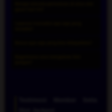
Slot Jackpot adalah situs slot online resmi
Berapa winrate permainan di situs slot
dan terpercaya di Indonesia dengan
gacor hari ini?
pilihan permainan terlengkap. Situs ini
Slot Jackpot bekerja sama dengan provider
dijamin aman karena telah mengantongi
Layanan transaksi apa saja yang
resmi seperti slot88 untuk menghadirkan
lisensi resmi PAGCOR.
tersedia?
permainan slot gacor hari ini gampang
Tersedia layanan pelanggan profesional
menang dengan winrate hingga 99.8%.
Bonus apa saja yang bisa didapatkan?
serta transaksi via Bank dan E-wallet 24
jam nonstop tanpa hambatan, lengkap
Pemain dapat menikmati berbagai promo
Bagaimana cara mengakses Slot
dengan fitur VIP untuk member setia.
menarik seperti Bonus Deposit Harian,
Jackpot?
Cashback Mingguan, Komisi Rollingan,
Cukup ketik Slot Jackpot di pencarian
hingga Bonus Loyalty Point.
Google lewat perangkat smartphone,
tablet, atau komputer Anda akan
menemukan link resmi kami.
Testimoni Member Setia
Slot Jackpot