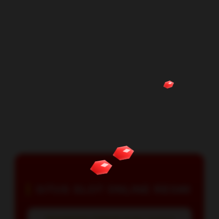
Slot Jackpot : Link
Terbaru Situs Slot Gacor
Hari Ini Gampang Menang
Maxwin
SITUS SLOT ONLINE RESMI