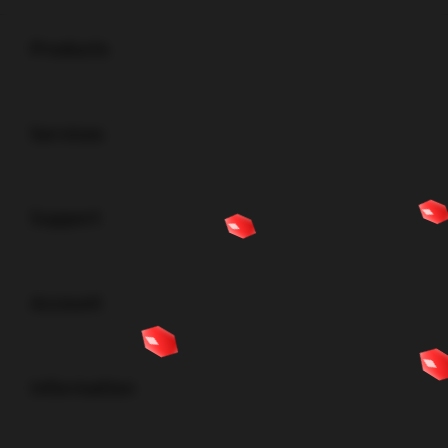
Buka
Footer Navigation
Products
Buka
Services
Buka
Support
Buka
Account
Buka
Information
Buka