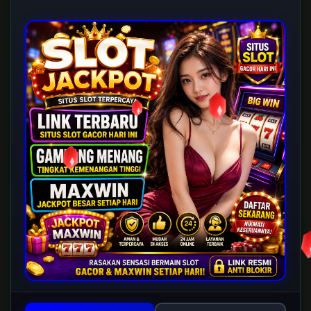
setianya, serta telah mengantongi lisensi resmi
dari PAGCOR sebagai rekomendasi situs
slot
online terupdate dan paling canggih saat ini.
Untuk menghadirkan pengalaman bermain tingkat
tinggi, kami juga bekerja sama secara resmi
dengan provider ternama slot88 guna menyajikan
permainan
slot gampang menang
dengan
persentase winrate mencapai 99.8%. Jadi jangan
ragu lagi, segera bergabung bersama Slot Jackpot
dan raih kesempatan memenangkan hadiah
jackpot bernilai ratusan juta hingga miliaran rupiah
setiap hari. Kami selalu berkomitmen memberikan
deretan keuntungan melimpah melalui berbagai
tawaran promo bonus terbaik, seperti bonus
deposit harian, bonus cashback mingguan, bonus