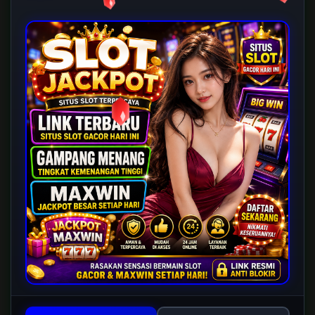
setianya, serta telah mengantongi lisensi resmi
dari PAGCOR sebagai rekomendasi situs
slot
online terupdate dan paling canggih saat ini.
Untuk menghadirkan pengalaman bermain tingkat
tinggi, kami juga bekerja sama secara resmi
dengan provider ternama slot88 guna menyajikan
permainan
slot gampang menang
dengan
persentase winrate mencapai 99.8%. Jadi jangan
ragu lagi, segera bergabung bersama Slot Jackpot
dan raih kesempatan memenangkan hadiah
jackpot bernilai ratusan juta hingga miliaran rupiah
setiap hari. Kami selalu berkomitmen memberikan
deretan keuntungan melimpah melalui berbagai
tawaran promo bonus terbaik, seperti bonus
deposit harian, bonus cashback mingguan, bonus