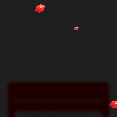
Slot Jackpot : Link
Terbaru Situs Slot Gacor
Hari Ini Gampang Menang
Maxwin
SITUS SLOT ONLINE RESMI