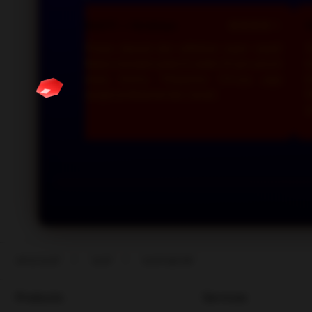
★★
Budi P. — Surabaya
★★★★☆
Siska M.
yang
Proses deposit dan withdraw super cepat!
Sistem l
eran
Bebas transaksi pakai E-wallet 24 jam penuh
tenang pa
sung
tanpa drama. Pelayanan CS-nya juga
keamana
sangat profesional dan ramah.
Recomend
aman.
SITUS SLOT
>
SLOT
>
SLOT GACOR
Footer Navigation
Products
Services