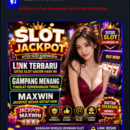
link terbaru
slot gacor
hari ini bersama Slot Jackpot yang mer
DI SITUS SLOT GACOR HARI INI LINK SLOT88 TERPERCAYA
g jackpot. Bersama Slot Jackpot anda dapat mewujudkan im
han terfavorit. Didukung dengan fasilitas pelayanan profesion
agai link situs slot88 resmi yang konsisten memberikan sen
paling mutakhir untuk memanjakan seluruh member setianya, 
 paling canggih saat ini.
tinggi, kami juga bekerja sama secara resmi dengan provid
capai 99.8%. Jadi jangan ragu lagi, segera bergabung bers
ran rupiah setiap hari. Kami selalu berkomitmen memberikan de
n, bonus cashback mingguan, bonus komisi rollingan, hingga b
 akses dengan sangat mudah dan praktis kapan saja cukup den
n komputer anda.
 Umum Seputar Situs Slot 