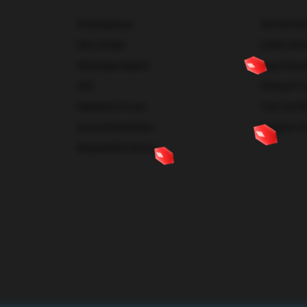
Pusat Bantuan
DAFTAR Slo
Slot Jackpot
Daftar Aku
WhatsApp Support
Lupa Passw
FAQ
Riwayat Tr
Kebijakan Privasi
Fitur Verifi
Syarat & Ketentuan
Program VI
Responsible Gaming