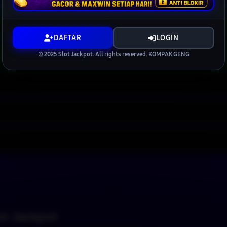
DAFTAR
LOGIN
dan terpercaya di Indonesia dengan pilihan permainan te
 hari ini?
© 2025 Slot Jackpot. All rights reserved. KOMPAK GENG
esmi seperti slot88 untuk menghadirkan permainan slot 
 transaksi via Bank dan E-wallet 24 jam nonstop tanpa ha
ik seperti Bonus Deposit Harian, Cashback Mingguan, Komi
 lewat perangkat smartphone, tablet, atau komputer Anda 
ot Jackpot