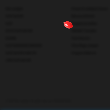
Slot Jackpot
Promo & Cashback Harian
SLOT GACOR
Bocoran & Event
SLOT
Program & Undian
SITUS SLOT GACOR
Metode Transaksi
SLOT88
Fitur Maxwin
SLOT GAMPANG MENANG
Fitur Mega Jackpot
SLOT GACOR HARI INI
Program Referral
LINK SLOT GACOR
© 2025 Slot Jackpot. All rights reserved. KOMPAK GENG