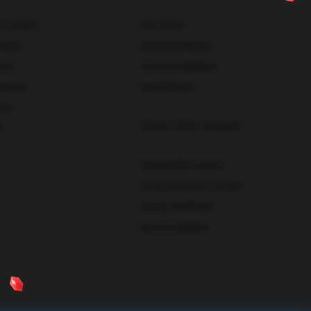
t Jackpot
Fitur Akses
n Baru
Gampang Menang
ord
Aturan & Kebijakan
ansaksi
Kontak Resmi
kasi
About Slot Jackpot
P
Tentang Slot Jackpot
Kenapa Pilih Slot Jackpot
Partner & Affiliate
Brand & Identitas