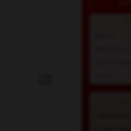
SIT
PEN
🔥
Win Rate
💳
Sistem Deposit
⚡
Layanan Pelangga
📱
Lisensi
+4 lebih
banyak
PENAW
BONUS DEPOSIT
LOYALTY POINT