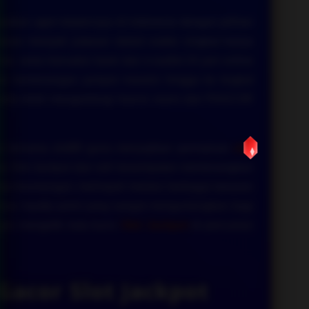
upakan agen terpercaya di indonesia dengan pilihan
pian menjadi jutawan dalam waktu singkat hanya
al, serta transaksi bank dan e-wallet 24 jam online
sasi kemenangan jackpot maxwin hingga ke tingkat
serta telah mengantongi lisensi resmi dari PAGCOR
er ternama slot88 guna menyajikan permainan
slot
ama Slot Jackpot dan raih kesempatan memenangkan
retan keuntungan melimpah melalui berbagai tawaran
onus loyalty point yang sangat menguntungkan bagi
gan mengetik kata kunci
Slot Jackpot
di pencarian
Gacor Slot Jackpot