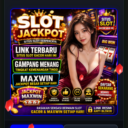
setianya, serta telah mengantongi lisensi resmi
dari PAGCOR sebagai rekomendasi situs
slot
online terupdate dan paling canggih saat ini.
Untuk menghadirkan pengalaman bermain tingkat
tinggi, kami juga bekerja sama secara resmi
dengan provider ternama slot88 guna menyajikan
permainan
slot gampang menang
dengan
persentase winrate mencapai 99.8%. Jadi jangan
ragu lagi, segera bergabung bersama Slot Jackpot
dan raih kesempatan memenangkan hadiah
jackpot bernilai ratusan juta hingga miliaran rupiah
setiap hari. Kami selalu berkomitmen memberikan
deretan keuntungan melimpah melalui berbagai
tawaran promo bonus terbaik, seperti bonus
deposit harian, bonus cashback mingguan, bonus