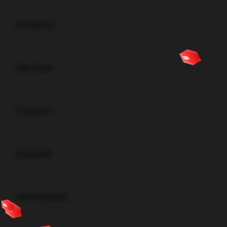
Buka
Footer Navigation
Products
Buka
Services
Buka
Support
Buka
Account
Buka
Information
Buka