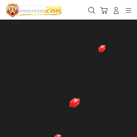
Skip
to
Cari
Troli
Login
Navigation
content