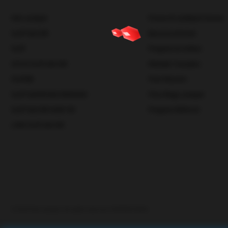
Slot Jackpot
Promo & Cashback Harian
SLOT GACOR
Bocoran & Event
SLOT
Program & Undian
SITUS SLOT GACOR
Metode Transaksi
SLOT88
Fitur Maxwin
SLOT GAMPANG MENANG
Fitur Mega Jackpot
SLOT GACOR HARI INI
Program Referral
LINK SLOT GACOR
© 2025 Slot Jackpot. All rights reserved. KOMPAK GENG