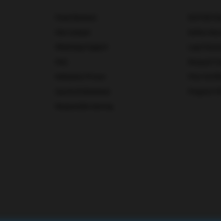
Pusat Bantuan
DAFTAR Slo
Slot Jackpot
Daftar Aku
WhatsApp Support
Lupa Passw
FAQ
Riwayat Tr
Kebijakan Privasi
Fitur Verifi
Syarat & Ketentuan
Program VI
Responsible Gaming