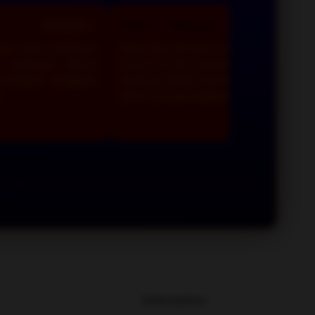
★★★★☆
Dewi L. — Makassar
★★★★★
dapat perlakuan
Akses situs slot gacor hari ini praktis banget.
limpah. Bonus
Cukup cari Slot Jackpot di Google lewat HP,
back mingguan
langsung kebuka lancar tanpa lemot. Pilihan
game-nya juga lengkap banget.
Information