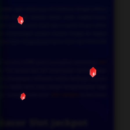
upakan agen terpercaya di indonesia dengan pilihan
pian menjadi jutawan dalam waktu singkat hanya
al, serta transaksi bank dan e-wallet 24 jam online
sasi kemenangan jackpot maxwin hingga ke tingkat
serta telah mengantongi lisensi resmi dari PAGCOR
er ternama slot88 guna menyajikan permainan
slot
ama Slot Jackpot dan raih kesempatan memenangkan
retan keuntungan melimpah melalui berbagai tawaran
onus loyalty point yang sangat menguntungkan bagi
gan mengetik kata kunci
Slot Jackpot
di pencarian
Gacor Slot Jackpot