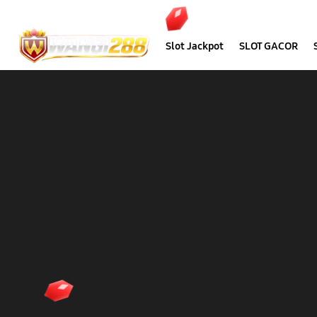
Skip
to
content
Slot Jackpot
SLOT GACOR