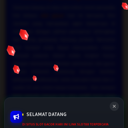
Selamat datang di situs slot online resmi penyedia
link terbaru
slot gacor
hari ini bersama Slot
Jackpot yang merupakan agen terpercaya di
indonesia dengan pilihan permainan terlengkap
dan paling gampang menang jackpot. Bersama
Slot Jackpot anda dapat mewujudkan impian
menjadi jutawan dalam waktu singkat hanya
dengan memainkan deretan permainan slot gacor
pilihan terfavorit. Didukung dengan fasilitas
pelayanan profesional, serta transaksi bank dan e-
wallet 24 jam online tanpa hambatan. Slot Jackpot
telah terbukti sebagai link situs slot88 resmi yang
konsisten memberikan sensasi kemenangan
jackpot maxwin hingga ke tingkat maksimal,
SELAMAT DATANG
lengkap dengan ketersediaan fitur VIP paling
DI SITUS SLOT GACOR HARI INI LINK SLOT88 TERPERCAYA
mutakhir untuk memanjakan seluruh member