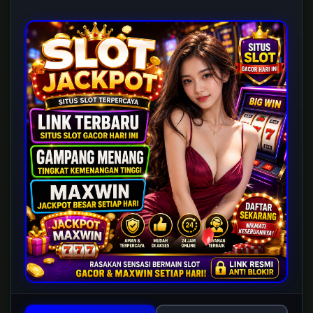
setianya, serta telah mengantongi lisensi resmi
dari PAGCOR sebagai rekomendasi situs
slot
online terupdate dan paling canggih saat ini.
Untuk menghadirkan pengalaman bermain tingkat
tinggi, kami juga bekerja sama secara resmi
dengan provider ternama slot88 guna menyajikan
permainan
slot gampang menang
dengan
persentase winrate mencapai 99.8%. Jadi jangan
ragu lagi, segera bergabung bersama Slot Jackpot
dan raih kesempatan memenangkan hadiah
jackpot bernilai ratusan juta hingga miliaran rupiah
setiap hari. Kami selalu berkomitmen memberikan
deretan keuntungan melimpah melalui berbagai
tawaran promo bonus terbaik, seperti bonus
deposit harian, bonus cashback mingguan, bonus