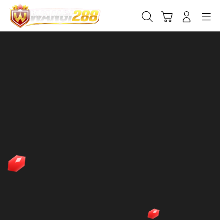
Skip
to
Cari
Troli
Login
Navigation
content