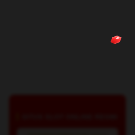
Slot Jackpot : Link
Terbaru Situs Slot Gacor
Hari Ini Gampang Menang
Maxwin
SITUS SLOT ONLINE RESMI