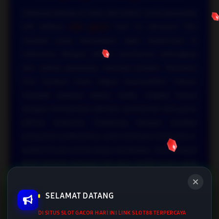
Selamat datang di situs slot online resmi penyedia
link terbaru
slot gacor
hari ini bersama Slot
Jackpot yang merupakan agen terpercaya di
indonesia dengan pilihan permainan terlengkap
dan paling gampang menang jackpot. Bersama
Slot Jackpot anda dapat mewujudkan impian
menjadi jutawan dalam waktu singkat hanya
dengan memainkan deretan permainan slot gacor
pilihan terfavorit. Didukung dengan fasilitas
pelayanan profesional, serta transaksi bank dan e-
wallet 24 jam online tanpa hambatan. Slot Jackpot
telah terbukti sebagai link situs slot88 resmi yang
konsisten memberikan sensasi kemenangan
jackpot maxwin hingga ke tingkat maksimal,
SELAMAT DATANG
lengkap dengan ketersediaan fitur VIP paling
DI SITUS SLOT GACOR HARI INI LINK SLOT88 TERPERCAYA
mutakhir untuk memanjakan seluruh member