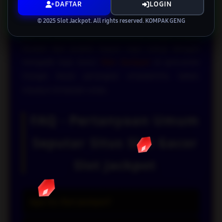
DAFTAR
LOGIN
komisi rollingan, hingga bonus loyalty point yang
sangat menguntungkan bagi para pemain. Situs
© 2025 Slot Jackpot. All rights reserved. KOMPAK GENG
slot Slot Jackpot dapat anda akses dengan sangat
mudah dan praktis kapan saja cukup dengan
mengetik kata kunci
Slot Jackpot
di pencarian
Google lewat perangkat smartphone, tablet,
maupun komputer anda.
FAQ - Pertanyaan Umum
Seputar Situs Slot Gacor
Slot Jackpot
Apa itu Slot Jackpot?