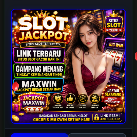
setianya, serta telah mengantongi lisensi resmi
dari PAGCOR sebagai rekomendasi situs
slot
online terupdate dan paling canggih saat ini.
Untuk menghadirkan pengalaman bermain tingkat
tinggi, kami juga bekerja sama secara resmi
dengan provider ternama slot88 guna menyajikan
permainan
slot gampang menang
dengan
persentase winrate mencapai 99.8%. Jadi jangan
ragu lagi, segera bergabung bersama Slot Jackpot
dan raih kesempatan memenangkan hadiah
jackpot bernilai ratusan juta hingga miliaran rupiah
setiap hari. Kami selalu berkomitmen memberikan
deretan keuntungan melimpah melalui berbagai
tawaran promo bonus terbaik, seperti bonus
deposit harian, bonus cashback mingguan, bonus