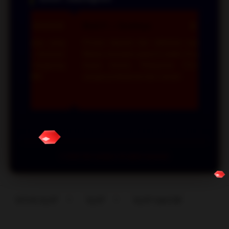
★★★★★
Budi P. — Surabaya
★★★★☆
ng menang yang
Proses deposit dan withdraw super cepat!
te-nya beneran
Bebas transaksi pakai E-wallet 24 jam penuh
ebentar langsung
tanpa drama. Pelayanan CS-nya juga
me Slot88!
sangat profesional dan ramah.
© 2026 Slot Jackpot. All rights reserved.
SITUS SLOT
>
SLOT
>
SLOT GACOR