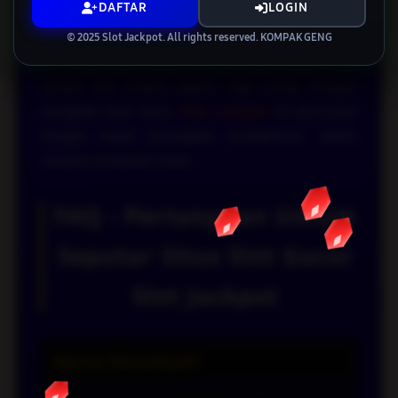
DAFTAR
LOGIN
komisi rollingan, hingga bonus loyalty point yang
sangat menguntungkan bagi para pemain. Situs
© 2025 Slot Jackpot. All rights reserved. KOMPAK GENG
slot Slot Jackpot dapat anda akses dengan sangat
mudah dan praktis kapan saja cukup dengan
mengetik kata kunci
Slot Jackpot
di pencarian
Google lewat perangkat smartphone, tablet,
maupun komputer anda.
FAQ - Pertanyaan Umum
Seputar Situs Slot Gacor
Slot Jackpot
Apa itu Slot Jackpot?