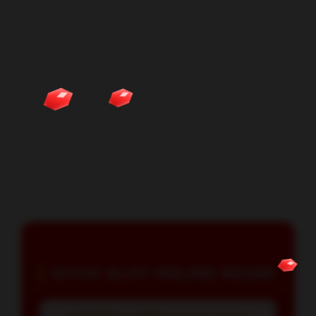
Slot Jackpot : Link
Terbaru Situs Slot Gacor
Hari Ini Gampang Menang
Maxwin
SITUS SLOT ONLINE RESMI