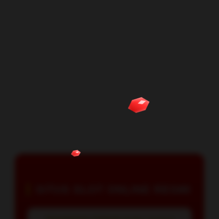
Slot Jackpot : Link
Terbaru Situs Slot Gacor
Hari Ini Gampang Menang
Maxwin
SITUS SLOT ONLINE RESMI