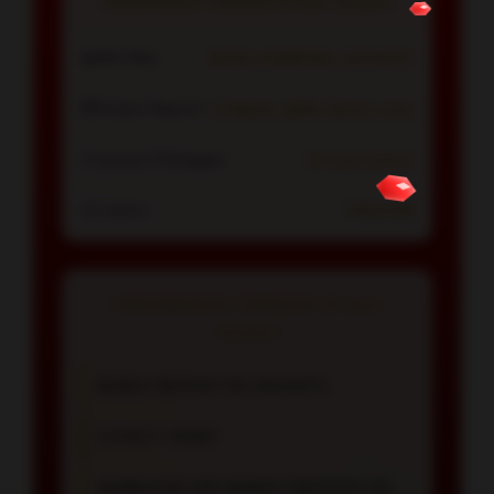
PENAWARAN TERBAIK DI Slot Jackpot
🔥
Win Rate
98.9% GAMPANG JACKPOT
💳
Sistem Deposit
E-Wallet, QRIS, Bank Lokal
⚡
Layanan Pelanggan
24 Jam Online
📱
Lisensi
PAGCOR
PENAWARAN TERBAIK DI Slot
Jackpot
BONUS DEPOSIT 8% (PGSOFT)
LOYALTY POINT
DOWNLOAD APK BONUS FREESPIN 20X