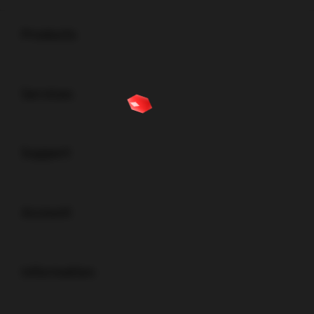
Buka
Footer Navigation
Products
Buka
Services
Buka
Support
Buka
Account
Buka
Information
Buka