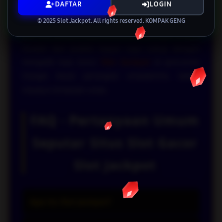
DAFTAR
LOGIN
komisi rollingan, hingga bonus loyalty point yang
sangat menguntungkan bagi para pemain. Situs
© 2025 Slot Jackpot. All rights reserved. KOMPAK GENG
slot Slot Jackpot dapat anda akses dengan sangat
mudah dan praktis kapan saja cukup dengan
mengetik kata kunci
Slot Jackpot
di pencarian
Google lewat perangkat smartphone, tablet,
maupun komputer anda.
FAQ - Pertanyaan Umum
Seputar Situs Slot Gacor
Slot Jackpot
Apa itu Slot Jackpot?