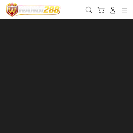
Skip
to
Cari
Troli
Login
Navigation
content