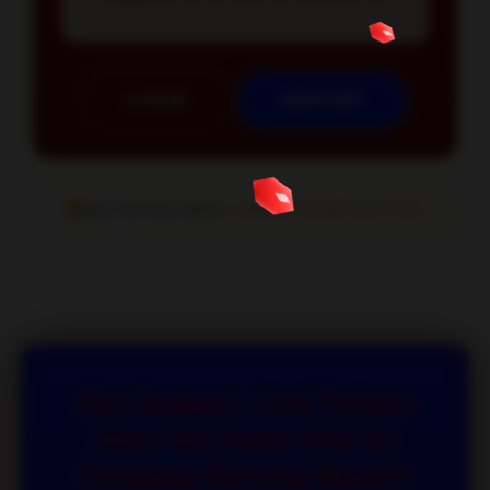
LOGIN
DAFTAR
Situs Slot Gacor Resmi :
Gampang Menang Terbaik 2026.
Layer Popup Close
Slot Jackpot : Link Terbaru
Situs Slot Gacor Hari Ini
Gampang Menang Maxwin