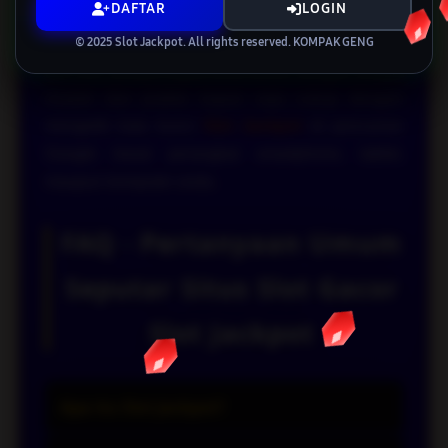
DAFTAR
LOGIN
komisi rollingan, hingga bonus loyalty point yang
sangat menguntungkan bagi para pemain. Situs
© 2025 Slot Jackpot. All rights reserved. KOMPAK GENG
slot Slot Jackpot dapat anda akses dengan sangat
mudah dan praktis kapan saja cukup dengan
mengetik kata kunci
Slot Jackpot
di pencarian
Google lewat perangkat smartphone, tablet,
maupun komputer anda.
FAQ - Pertanyaan Umum
Seputar Situs Slot Gacor
Slot Jackpot
Apa itu Slot Jackpot?