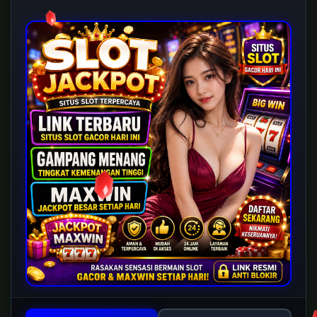
setianya, serta telah mengantongi lisensi resmi
dari PAGCOR sebagai rekomendasi situs
slot
online terupdate dan paling canggih saat ini.
Untuk menghadirkan pengalaman bermain tingkat
tinggi, kami juga bekerja sama secara resmi
dengan provider ternama slot88 guna menyajikan
permainan
slot gampang menang
dengan
persentase winrate mencapai 99.8%. Jadi jangan
ragu lagi, segera bergabung bersama Slot Jackpot
dan raih kesempatan memenangkan hadiah
jackpot bernilai ratusan juta hingga miliaran rupiah
setiap hari. Kami selalu berkomitmen memberikan
deretan keuntungan melimpah melalui berbagai
tawaran promo bonus terbaik, seperti bonus
deposit harian, bonus cashback mingguan, bonus