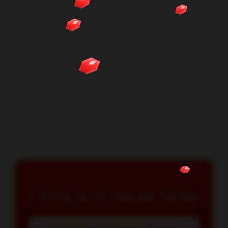
Slot Jackpot : Link
Terbaru Situs Slot Gacor
Hari Ini Gampang Menang
Maxwin
SITUS SLOT ONLINE RESMI