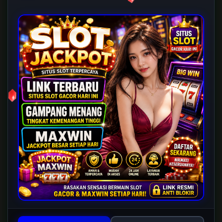
setianya, serta telah mengantongi lisensi resmi
dari PAGCOR sebagai rekomendasi situs
slot
online terupdate dan paling canggih saat ini.
Untuk menghadirkan pengalaman bermain tingkat
tinggi, kami juga bekerja sama secara resmi
dengan provider ternama slot88 guna menyajikan
permainan
slot gampang menang
dengan
persentase winrate mencapai 99.8%. Jadi jangan
ragu lagi, segera bergabung bersama Slot Jackpot
dan raih kesempatan memenangkan hadiah
jackpot bernilai ratusan juta hingga miliaran rupiah
setiap hari. Kami selalu berkomitmen memberikan
deretan keuntungan melimpah melalui berbagai
tawaran promo bonus terbaik, seperti bonus
deposit harian, bonus cashback mingguan, bonus