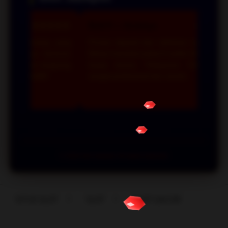
★★★★★
Budi P. — Surabaya
★★★★☆
pang menang yang
Proses deposit dan withdraw super cepat!
rate-nya beneran
Bebas transaksi pakai E-wallet 24 jam penuh
 sebentar langsung
tanpa drama. Pelayanan CS-nya juga
ame Slot88!
sangat profesional dan ramah.
© 2026 Slot Jackpot. All rights reserved.
SITUS SLOT
>
SLOT
>
SLOT GACOR