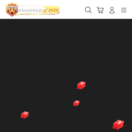
Skip
to
Cari
Troli
Login
Navigation
content