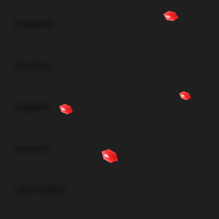
Buka
Footer Navigation
Products
Buka
Services
Buka
Support
Buka
Account
Buka
Information
Buka