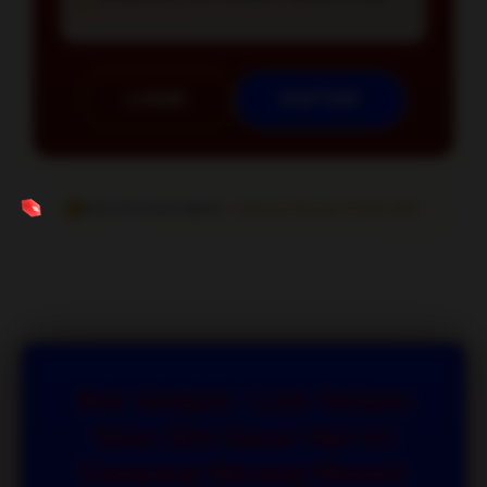
LOGIN
DAFTAR
Situs Slot Gacor Resmi :
Gampang Menang Terbaik 2026.
Layer Popup Close
Slot Jackpot : Link Terbaru
Situs Slot Gacor Hari Ini
Gampang Menang Maxwin