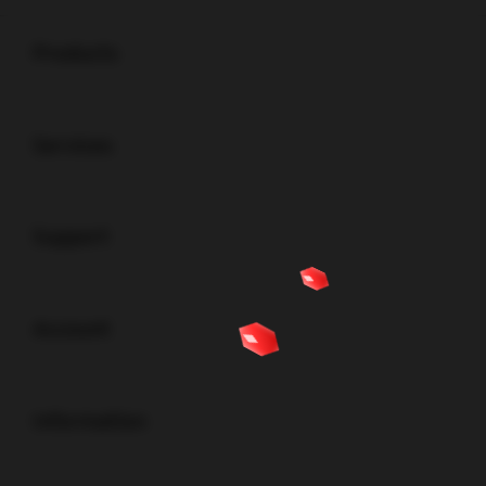
Buka
Footer Navigation
Products
Buka
Services
Buka
Support
Buka
Account
Buka
Information
Buka