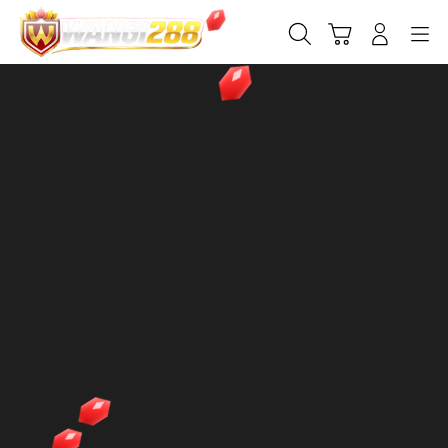
Skip
to
Cari
Troli
Login
Navigation
content