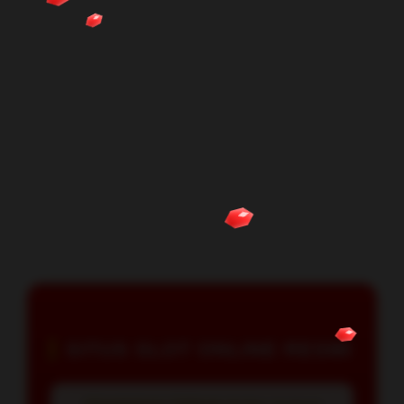
Slot Jackpot : Link
Terbaru Situs Slot Gacor
Hari Ini Gampang Menang
Maxwin
SITUS SLOT ONLINE RESMI