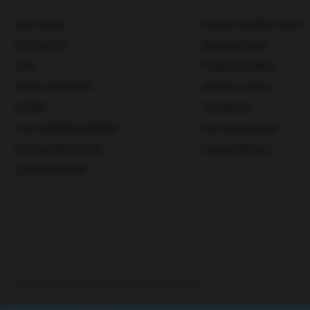
Slot Jackpot
Promo & Cashback Harian
SLOT GACOR
Bocoran & Event
SLOT
Program & Undian
SITUS SLOT GACOR
Metode Transaksi
SLOT88
Fitur Maxwin
SLOT GAMPANG MENANG
Fitur Mega Jackpot
SLOT GACOR HARI INI
Program Referral
LINK SLOT GACOR
© 2025 Slot Jackpot. All rights reserved. KOMPAK GENG