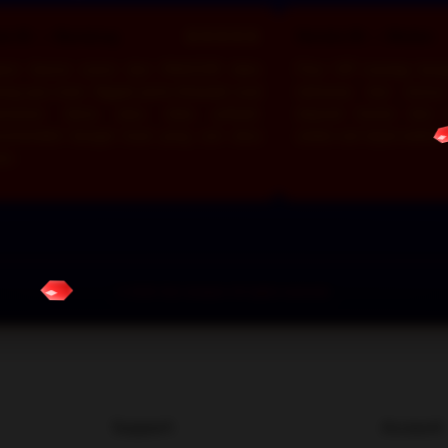
. — Bandung
★★★★★
Hendra W. — Medan
lisensi resmi dari PAGCOR bikin
Fitur VIP mantap banget, d
as main. Nggak perlu khawatir soal
istimewa dan bonus mel
an dana atau data pribadi.
deposit harian dan cash
ded banget buat yang cari situs
selalu cair tepat waktu!
© 2026 Slot Jackpot. All rights reserved.
Support
Account