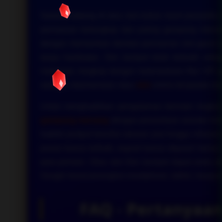
Selamat datang di situs slot online resmi penyedia 
permainan terlengkap dan paling gampang menan
dengan memainkan deretan permainan slot gacor pili
tanpa hambatan. Slot Jackpot telah terbukti seb
maksimal, lengkap dengan ketersediaan fitur VIP 
sebagai rekomendasi situs
slot
online terupdate dan
Untuk menghadirkan pengalaman bermain tingkat 
gampang menang
dengan persentase winrate men
hadiah jackpot bernilai ratusan juta hingga milia
promo bonus terbaik, seperti bonus deposit haria
para pemain. Situs slot Slot Jackpot dapat anda
Google lewat perangkat smartphone, tablet, maupu
FAQ - Pertanyaan