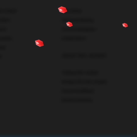
t Jackpot
Fitur Akses
n Baru
Gampang Menang
ord
Aturan & Kebijakan
ansaksi
Kontak Resmi
kasi
About Slot Jackpot
P
Tentang Slot Jackpot
Kenapa Pilih Slot Jackpot
Partner & Affiliate
Brand & Identitas