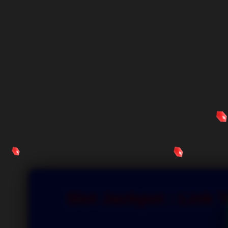
Layer Popup Close
Slot Jackpot : Link