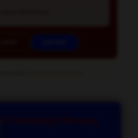
 BONUS FREESPIN 20X
LOGIN
DAFTAR
lot Gacor Resmi :
Gampang Menang Terbaik 2026.
i Ini Gampang Menang