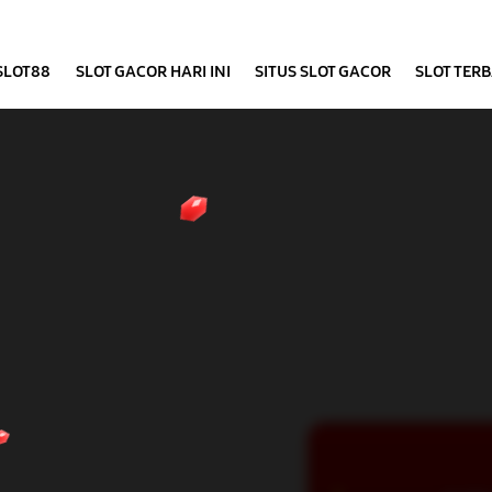
SLOT88
SLOT GACOR HARI INI
SITUS SLOT GACOR
SLOT TER
Slot Jack
Slot G