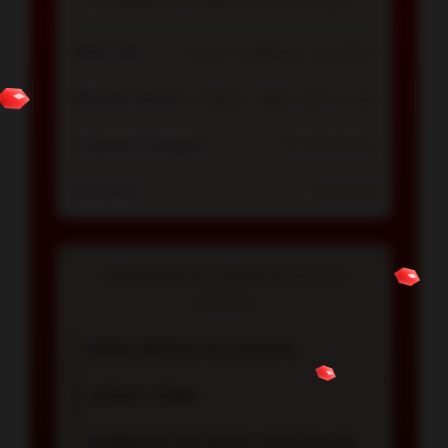
PENAWARAN TERBAIK DI Slot Jackpot
🔥
Win Rate
98.9% GAMPANG JACKPOT
💳
Sistem Deposit
E-Wallet, QRIS, Bank Lokal
⚡
Layanan Pelanggan
24 Jam Online
📱
Lisensi
PAGCOR
PENAWARAN TERBAIK DI Slot
Jackpot
BONUS DEPOSIT 8% (PGSOFT)
LOYALTY POINT
DOWNLOAD APK BONUS FREESPIN 20X