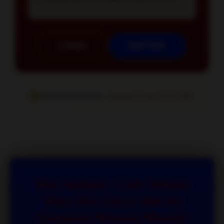
LOGIN
DAFTAR
Situs Slot Gacor Resmi :
Gampang Menang Terbaik 2026.
Layer Popup Close
Slot Jackpot : Link Terbaru
Situs Slot Gacor Hari Ini
Gampang Menang Maxwin