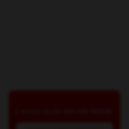
Slot Jackpot : Link
Terbaru Situs Slot Gacor
Hari Ini Gampang Menang
Maxwin
SITUS SLOT ONLINE RESMI