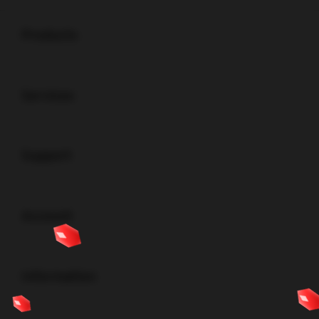
Buka
Footer Navigation
Products
Buka
Services
Buka
Support
Buka
Account
Buka
Information
Buka