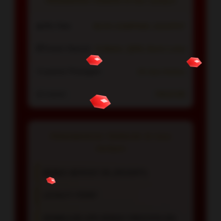
PENAWARAN TERBAIK DI Slot Jackpot
🔥
Win Rate
98.9% GAMPANG JACKPOT
💳
Sistem Deposit
E-Wallet, QRIS, Bank Lokal
⚡
Layanan Pelanggan
24 Jam Online
📱
Lisensi
PAGCOR
PENAWARAN TERBAIK DI Slot
Jackpot
BONUS DEPOSIT 8% (PGSOFT)
LOYALTY POINT
DOWNLOAD APK BONUS FREESPIN 20X