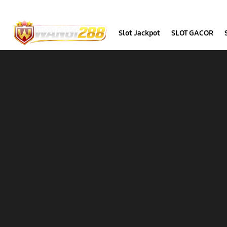
Skip
to
content
Slot Jackpot
SLOT GACOR