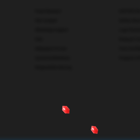
Pusat Bantuan
DAFTAR Slo
Slot Jackpot
Daftar Aku
WhatsApp Support
Lupa Passw
FAQ
Riwayat Tr
Kebijakan Privasi
Fitur Verifi
Syarat & Ketentuan
Program VI
Responsible Gaming