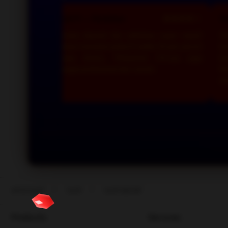
★★★
Budi P. — Surabaya
★★★★☆
Siska M
 yang
Proses deposit dan withdraw super cepat!
Sistem l
neran
Bebas transaksi pakai E-wallet 24 jam penuh
tenang p
gsung
tanpa drama. Pelayanan CS-nya juga
keaman
sangat profesional dan ramah.
Recomend
aman.
SITUS SLOT
>
SLOT
>
SLOT GACOR
Footer Navigation
Products
Services