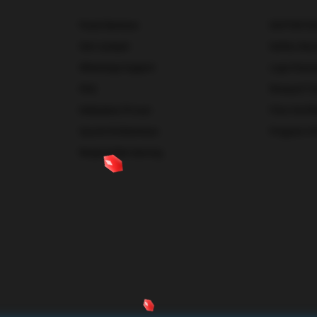
Pusat Bantuan
DAFTAR Slo
Slot Jackpot
Daftar Aku
WhatsApp Support
Lupa Passw
FAQ
Riwayat Tr
Kebijakan Privasi
Fitur Verifi
Syarat & Ketentuan
Program VI
Responsible Gaming