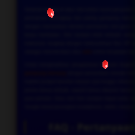
Selamat datang di situs slot online resmi penyedia 
permainan terlengkap dan paling gampang menan
dengan memainkan deretan permainan slot gacor pili
tanpa hambatan. Slot Jackpot telah terbukti seb
maksimal, lengkap dengan ketersediaan fitur VIP 
sebagai rekomendasi situs
slot
online terupdate dan
Untuk menghadirkan pengalaman bermain tingkat 
gampang menang
dengan persentase winrate men
hadiah jackpot bernilai ratusan juta hingga milia
promo bonus terbaik, seperti bonus deposit haria
para pemain. Situs slot Slot Jackpot dapat anda
Google lewat perangkat smartphone, tablet, maupu
FAQ - Pertanyaan