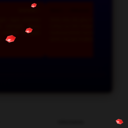
★★★★☆
Dewi L. — Makassar
★★★★★
apat perlakuan
Akses situs slot gacor hari ini praktis banget.
impah. Bonus
Cukup cari Slot Jackpot di Google lewat HP,
back mingguan
langsung kebuka lancar tanpa lemot. Pilihan
game-nya juga lengkap banget.
Information