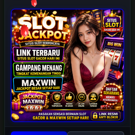
setianya, serta telah mengantongi lisensi resmi
dari PAGCOR sebagai rekomendasi situs
slot
online terupdate dan paling canggih saat ini.
Untuk menghadirkan pengalaman bermain tingkat
tinggi, kami juga bekerja sama secara resmi
dengan provider ternama slot88 guna menyajikan
permainan
slot gampang menang
dengan
persentase winrate mencapai 99.8%. Jadi jangan
ragu lagi, segera bergabung bersama Slot Jackpot
dan raih kesempatan memenangkan hadiah
jackpot bernilai ratusan juta hingga miliaran rupiah
setiap hari. Kami selalu berkomitmen memberikan
deretan keuntungan melimpah melalui berbagai
tawaran promo bonus terbaik, seperti bonus
deposit harian, bonus cashback mingguan, bonus