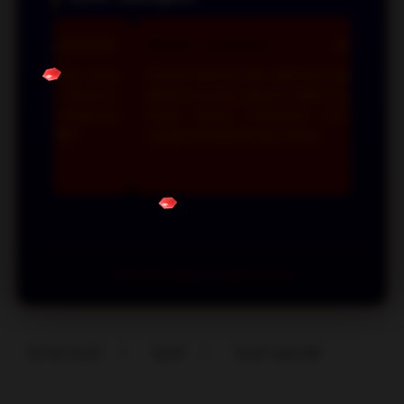
★★★★★
Budi P. — Surabaya
★★★★☆
ang menang yang
Proses deposit dan withdraw super cepat!
ate-nya beneran
Bebas transaksi pakai E-wallet 24 jam penuh
sebentar langsung
tanpa drama. Pelayanan CS-nya juga
ame Slot88!
sangat profesional dan ramah.
© 2026 Slot Jackpot. All rights reserved.
SITUS SLOT
>
SLOT
>
SLOT GACOR