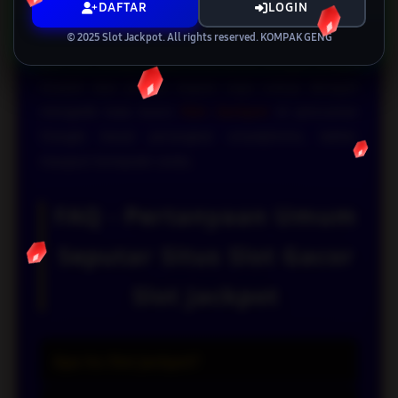
DAFTAR
LOGIN
komisi rollingan, hingga bonus loyalty point yang
sangat menguntungkan bagi para pemain. Situs
© 2025 Slot Jackpot. All rights reserved. KOMPAK GENG
slot Slot Jackpot dapat anda akses dengan sangat
mudah dan praktis kapan saja cukup dengan
mengetik kata kunci
Slot Jackpot
di pencarian
Google lewat perangkat smartphone, tablet,
maupun komputer anda.
FAQ - Pertanyaan Umum
Seputar Situs Slot Gacor
Slot Jackpot
Apa itu Slot Jackpot?