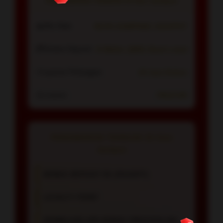
PENAWARAN TERBAIK DI Slot Jackpot
🔥
Win Rate
98.9% GAMPANG JACKPOT
💳
Sistem Deposit
E-Wallet, QRIS, Bank Lokal
⚡
Layanan Pelanggan
24 Jam Online
📱
Lisensi
PAGCOR
PENAWARAN TERBAIK DI Slot
Jackpot
BONUS DEPOSIT 8% (PGSOFT)
LOYALTY POINT
DOWNLOAD APK BONUS FREESPIN 20X