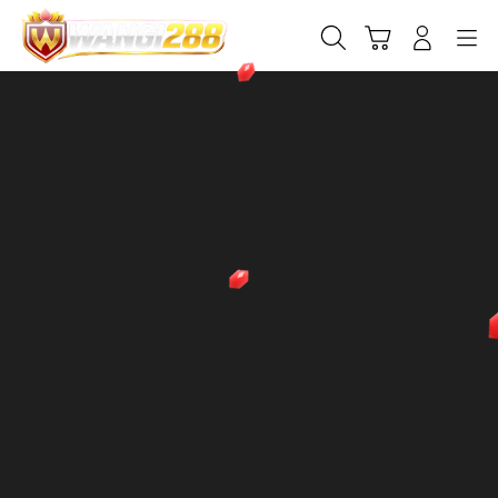
Skip
to
Cari
Troli
Login
Navigation
content