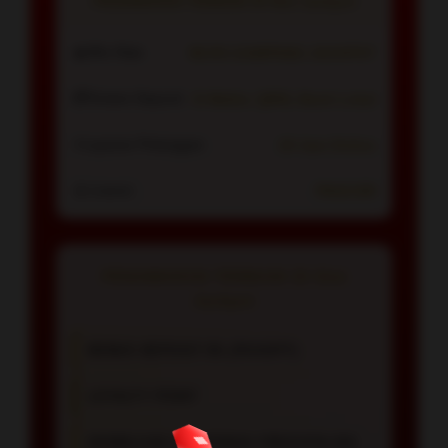
PENAWARAN TERBAIK DI Slot Jackpot
🔥
Win Rate
98.9% GAMPANG JACKPOT
💳
Sistem Deposit
E-Wallet, QRIS, Bank Lokal
⚡
Layanan Pelanggan
24 Jam Online
📱
Lisensi
PAGCOR
PENAWARAN TERBAIK DI Slot
Jackpot
BONUS DEPOSIT 8% (PGSOFT)
LOYALTY POINT
DOWNLOAD APK BONUS FREESPIN 20X