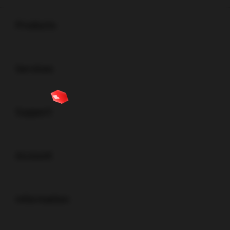
Buka
Footer Navigation
Products
Buka
Services
Buka
Support
Buka
Account
Buka
Information
Buka