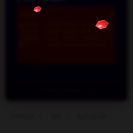
★★★★★
Budi P. — Surabaya
★★★★☆
ang menang yang
Proses deposit dan withdraw super cepat!
ate-nya beneran
Bebas transaksi pakai E-wallet 24 jam penuh
sebentar langsung
tanpa drama. Pelayanan CS-nya juga
me Slot88!
sangat profesional dan ramah.
© 2026 Slot Jackpot. All rights reserved.
SITUS SLOT
>
SLOT
>
SLOT GACOR