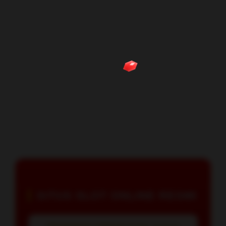
Slot Jackpot : Link
Terbaru Situs Slot Gacor
Hari Ini Gampang Menang
Maxwin
SITUS SLOT ONLINE RESMI