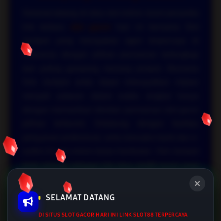
Selamat datang di situs slot online resmi penyedia
link terbaru
slot gacor
hari ini bersama Slot
Jackpot yang merupakan agen terpercaya di
indonesia dengan pilihan permainan terlengkap
dan paling gampang menang jackpot. Bersama
Slot Jackpot anda dapat mewujudkan impian
menjadi jutawan dalam waktu singkat hanya
dengan memainkan deretan permainan slot gacor
pilihan terfavorit. Didukung dengan fasilitas
pelayanan profesional, serta transaksi bank dan e-
wallet 24 jam online tanpa hambatan. Slot Jackpot
telah terbukti sebagai link situs slot88 resmi yang
konsisten memberikan sensasi kemenangan
jackpot maxwin hingga ke tingkat maksimal,
SELAMAT DATANG
lengkap dengan ketersediaan fitur VIP paling
DI SITUS SLOT GACOR HARI INI LINK SLOT88 TERPERCAYA
mutakhir untuk memanjakan seluruh member