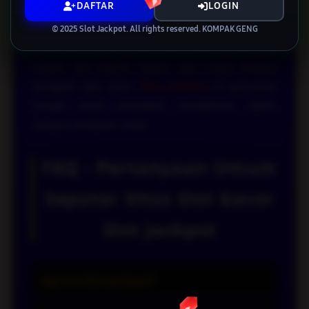
DAFTAR
LOGIN
komisi rollingan, hingga bonus loyalty point yang
sangat menguntungkan bagi para pemain. Situs
© 2025 Slot Jackpot. All rights reserved. KOMPAK GENG
slot Slot Jackpot dapat anda akses dengan sangat
mudah dan praktis kapan saja cukup dengan
mengetik kata kunci
Slot Jackpot
di pencarian
Google lewat perangkat smartphone, tablet,
maupun komputer anda.
FAQ - Pertanyaan Umum
Seputar Situs Slot Gacor
Slot Jackpot
Apa itu Slot Jackpot?