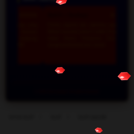
★★★★★
Budi P. — Surabaya
★★★★☆
ang menang yang
Proses deposit dan withdraw super cepat!
ate-nya beneran
Bebas transaksi pakai E-wallet 24 jam penuh
sebentar langsung
tanpa drama. Pelayanan CS-nya juga
me Slot88!
sangat profesional dan ramah.
© 2026 Slot Jackpot. All rights reserved.
SITUS SLOT
>
SLOT
>
SLOT GACOR