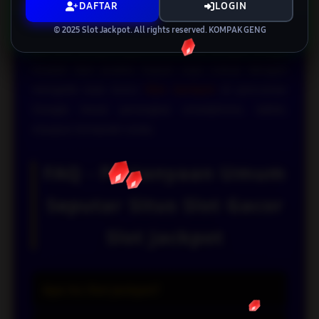
DAFTAR
LOGIN
komisi rollingan, hingga bonus loyalty point yang
sangat menguntungkan bagi para pemain. Situs
© 2025 Slot Jackpot. All rights reserved. KOMPAK GENG
slot Slot Jackpot dapat anda akses dengan sangat
mudah dan praktis kapan saja cukup dengan
mengetik kata kunci
Slot Jackpot
di pencarian
Google lewat perangkat smartphone, tablet,
maupun komputer anda.
FAQ - Pertanyaan Umum
Seputar Situs Slot Gacor
Slot Jackpot
Apa itu Slot Jackpot?