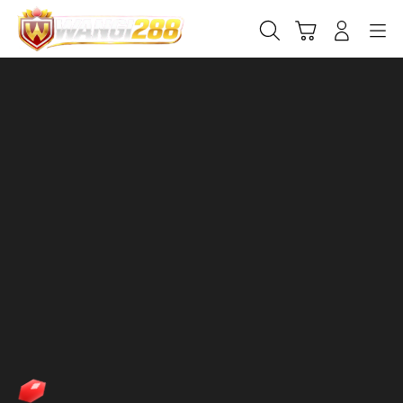
Skip
to
Cari
Troli
Login
Navigation
content