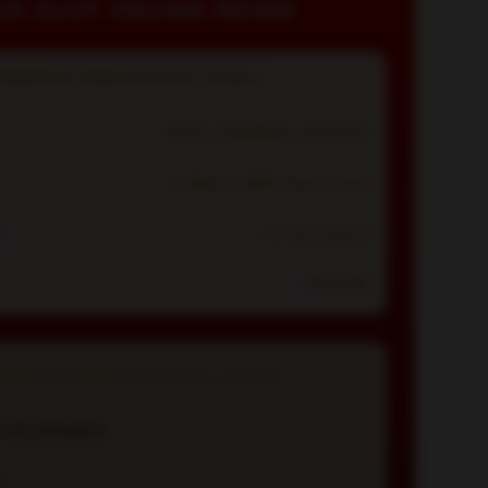
US SLOT ONLINE RESMI
AWARAN TERBAIK DI Slot Jackpot
98.9% GAMPANG JACKPOT
E-Wallet, QRIS, Bank Lokal
n
24 Jam Online
PAGCOR
ARAN TERBAIK DI Slot Jackpot
 8% (PGSOFT)