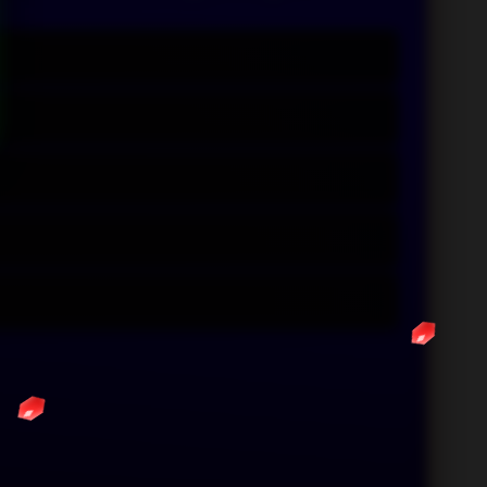
rlengkap. Situs ini dijamin aman karena telah
gacor hari ini gampang menang dengan winrate
mbatan, lengkap dengan fitur VIP untuk member
si Rollingan, hingga Bonus Loyalty Point.
akan menemukan link resmi kami.