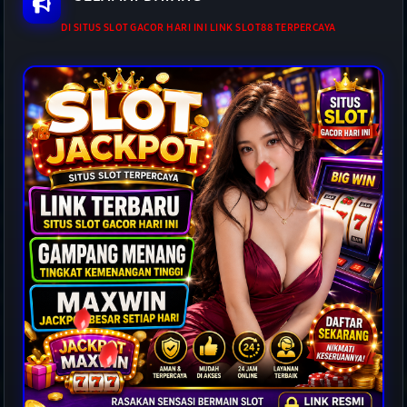
link terbaru
slot gacor
hari ini bersama Slot Jackpot yang mer
DI SITUS SLOT GACOR HARI INI LINK SLOT88 TERPERCAYA
g jackpot. Bersama Slot Jackpot anda dapat mewujudkan im
han terfavorit. Didukung dengan fasilitas pelayanan profesion
agai link situs slot88 resmi yang konsisten memberikan sen
paling mutakhir untuk memanjakan seluruh member setianya, 
 paling canggih saat ini.
tinggi, kami juga bekerja sama secara resmi dengan provid
capai 99.8%. Jadi jangan ragu lagi, segera bergabung bers
ran rupiah setiap hari. Kami selalu berkomitmen memberikan de
n, bonus cashback mingguan, bonus komisi rollingan, hingga b
 akses dengan sangat mudah dan praktis kapan saja cukup den
n komputer anda.
 Umum Seputar Situs Slot 