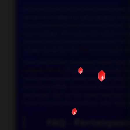
Selamat datang di situs slot online resmi penyedia 
permainan terlengkap dan paling gampang menan
dengan memainkan deretan permainan slot gacor pili
tanpa hambatan. Slot Jackpot telah terbukti seb
maksimal, lengkap dengan ketersediaan fitur VIP 
sebagai rekomendasi situs
slot
online terupdate dan
Untuk menghadirkan pengalaman bermain tingkat 
gampang menang
dengan persentase winrate men
hadiah jackpot bernilai ratusan juta hingga milia
promo bonus terbaik, seperti bonus deposit haria
para pemain. Situs slot Slot Jackpot dapat anda
Google lewat perangkat smartphone, tablet, maupu
FAQ - Pertanyaan