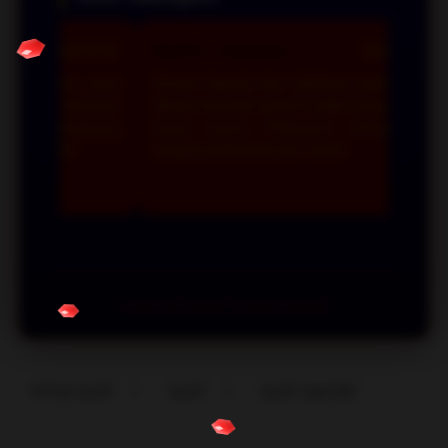
★★★★★
Budi P. — Surabaya
★★★★☆
ng menang yang
Proses deposit dan withdraw super cepat!
te-nya beneran
Bebas transaksi pakai E-wallet 24 jam penuh
ebentar langsung
tanpa drama. Pelayanan CS-nya juga
me Slot88!
sangat profesional dan ramah.
© 2026 Slot Jackpot. All rights reserved.
SITUS SLOT
>
SLOT
>
SLOT GACOR