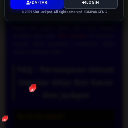
DAFTAR
LOGIN
komisi rollingan, hingga bonus loyalty point yang
sangat menguntungkan bagi para pemain. Situs
© 2025 Slot Jackpot. All rights reserved. KOMPAK GENG
slot Slot Jackpot dapat anda akses dengan sangat
mudah dan praktis kapan saja cukup dengan
mengetik kata kunci
Slot Jackpot
di pencarian
Google lewat perangkat smartphone, tablet,
maupun komputer anda.
FAQ - Pertanyaan Umum
Seputar Situs Slot Gacor
Slot Jackpot
Apa itu Slot Jackpot?