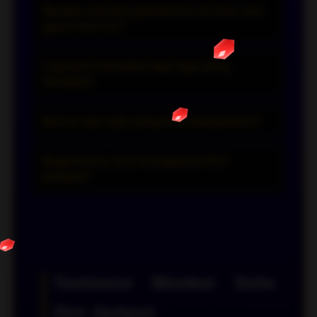
Slot Jackpot adalah situs slot online resmi
Berapa winrate permainan di situs slot
dan terpercaya di Indonesia dengan
gacor hari ini?
pilihan permainan terlengkap. Situs ini
Slot Jackpot bekerja sama dengan provider
dijamin aman karena telah mengantongi
Layanan transaksi apa saja yang
resmi seperti slot88 untuk menghadirkan
lisensi resmi PAGCOR.
tersedia?
permainan slot gacor hari ini gampang
Tersedia layanan pelanggan profesional
menang dengan winrate hingga 99.8%.
Bonus apa saja yang bisa didapatkan?
serta transaksi via Bank dan E-wallet 24
jam nonstop tanpa hambatan, lengkap
Pemain dapat menikmati berbagai promo
Bagaimana cara mengakses Slot
dengan fitur VIP untuk member setia.
menarik seperti Bonus Deposit Harian,
Jackpot?
Cashback Mingguan, Komisi Rollingan,
Cukup ketik Slot Jackpot di pencarian
hingga Bonus Loyalty Point.
Google lewat perangkat smartphone,
tablet, atau komputer Anda akan
menemukan link resmi kami.
Testimoni Member Setia
Slot Jackpot