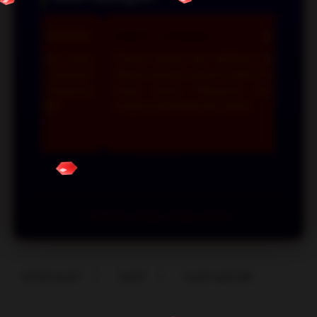
★★★★★
Budi P. — Surabaya
★★★★☆
ang menang yang
Proses deposit dan withdraw super cepat!
ate-nya beneran
Bebas transaksi pakai E-wallet 24 jam penuh
ebentar langsung
tanpa drama. Pelayanan CS-nya juga
me Slot88!
sangat profesional dan ramah.
© 2026 Slot Jackpot. All rights reserved.
SITUS SLOT
>
SLOT
>
SLOT GACOR