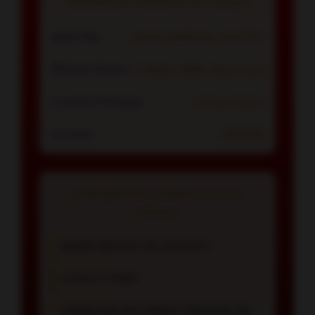
PENAWARAN TERBAIK DI Slot Jackpot
🔥
Win Rate
98.9% GAMPANG JACKPOT
💳
Sistem Deposit
E-Wallet, QRIS, Bank Lokal
⚡
Layanan Pelanggan
24 Jam Online
📱
Lisensi
PAGCOR
PENAWARAN TERBAIK DI Slot
Jackpot
BONUS DEPOSIT 8% (PGSOFT)
LOYALTY POINT
DOWNLOAD APK BONUS FREESPIN 20X