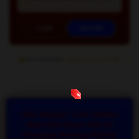
LOGIN
DAFTAR
Situs Slot Gacor Resmi :
Gampang Menang Terbaik 2026.
Layer Popup Close
Slot Jackpot : Link Terbaru
Situs Slot Gacor Hari Ini
Gampang Menang Maxwin