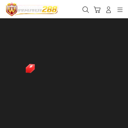
Skip
to
Cari
Troli
Login
Navigation
content