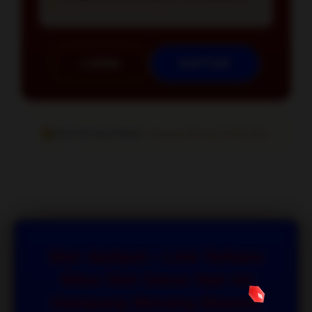
LOGIN
DAFTAR
Situs Slot Gacor Resmi :
Gampang Menang Terbaik 2026.
Layer Popup Close
Slot Jackpot : Link Terbaru
Situs Slot Gacor Hari Ini
Gampang Menang Maxwin