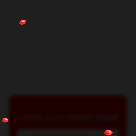
Slot Jackpot : Link
Terbaru Situs Slot Gacor
Hari Ini Gampang Menang
Maxwin
SITUS SLOT ONLINE RESMI