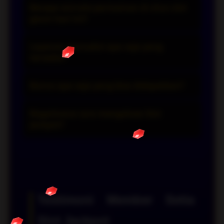
Slot Jackpot adalah situs slot online resmi
Berapa winrate permainan di situs slot
dan terpercaya di Indonesia dengan
gacor hari ini?
pilihan permainan terlengkap. Situs ini
Slot Jackpot bekerja sama dengan provider
dijamin aman karena telah mengantongi
Layanan transaksi apa saja yang
resmi seperti slot88 untuk menghadirkan
lisensi resmi PAGCOR.
tersedia?
permainan slot gacor hari ini gampang
Tersedia layanan pelanggan profesional
menang dengan winrate hingga 99.8%.
Bonus apa saja yang bisa didapatkan?
serta transaksi via Bank dan E-wallet 24
jam nonstop tanpa hambatan, lengkap
Pemain dapat menikmati berbagai promo
Bagaimana cara mengakses Slot
dengan fitur VIP untuk member setia.
menarik seperti Bonus Deposit Harian,
Jackpot?
Cashback Mingguan, Komisi Rollingan,
Cukup ketik Slot Jackpot di pencarian
hingga Bonus Loyalty Point.
Google lewat perangkat smartphone,
tablet, atau komputer Anda akan
menemukan link resmi kami.
Testimoni Member Setia
Slot Jackpot