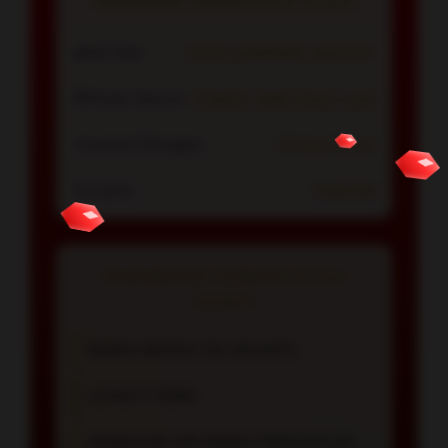
PENAWARAN TERBAIK DI Slot Jackpot
🔥
Win Rate
98.9% GAMPANG JACKPOT
💳
Sistem Deposit
E-Wallet, QRIS, Bank Lokal
⚡
Layanan Pelanggan
24 Jam Online
📱
Lisensi
PAGCOR
PENAWARAN TERBAIK DI Slot
Jackpot
BONUS DEPOSIT 8% (PGSOFT)
LOYALTY POINT
DOWNLOAD APK BONUS FREESPIN 20X