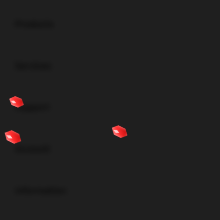
Buka
Footer Navigation
Products
Buka
Services
Buka
Support
Buka
Account
Buka
Information
Buka