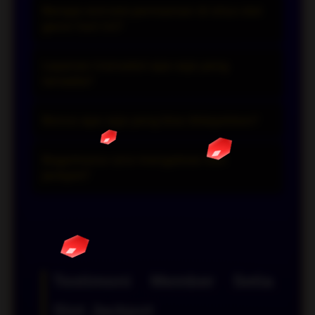
Slot Jackpot adalah situs slot online resmi
Berapa winrate permainan di situs slot
dan terpercaya di Indonesia dengan
gacor hari ini?
pilihan permainan terlengkap. Situs ini
Slot Jackpot bekerja sama dengan provider
dijamin aman karena telah mengantongi
Layanan transaksi apa saja yang
resmi seperti slot88 untuk menghadirkan
lisensi resmi PAGCOR.
tersedia?
permainan slot gacor hari ini gampang
Tersedia layanan pelanggan profesional
menang dengan winrate hingga 99.8%.
Bonus apa saja yang bisa didapatkan?
serta transaksi via Bank dan E-wallet 24
jam nonstop tanpa hambatan, lengkap
Pemain dapat menikmati berbagai promo
Bagaimana cara mengakses Slot
dengan fitur VIP untuk member setia.
menarik seperti Bonus Deposit Harian,
Jackpot?
Cashback Mingguan, Komisi Rollingan,
Cukup ketik Slot Jackpot di pencarian
hingga Bonus Loyalty Point.
Google lewat perangkat smartphone,
tablet, atau komputer Anda akan
menemukan link resmi kami.
Testimoni Member Setia
Slot Jackpot