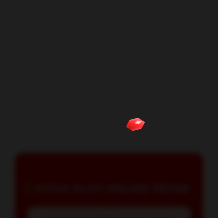
Slot Jackpot : Link
Terbaru Situs Slot Gacor
Hari Ini Gampang Menang
Maxwin
SITUS SLOT ONLINE RESMI