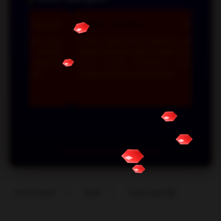
★★★★★
Budi P. — Surabaya
★★★★☆
ng menang yang
Proses deposit dan withdraw super cepat!
te-nya beneran
Bebas transaksi pakai E-wallet 24 jam penuh
ebentar langsung
tanpa drama. Pelayanan CS-nya juga
me Slot88!
sangat profesional dan ramah.
© 2026 Slot Jackpot. All rights reserved.
SITUS SLOT
>
SLOT
>
SLOT GACOR