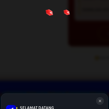
DOWNLOAD APK
Situs S
 Terbaru Situs Slot Gacor Har
Maxwin
SELAMAT DATANG