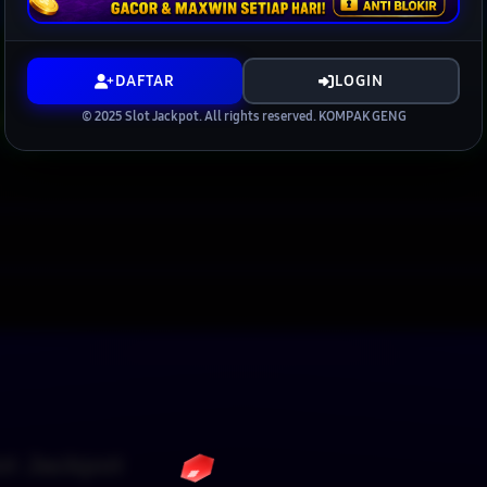
DAFTAR
LOGIN
dan terpercaya di Indonesia dengan pilihan permainan te
 hari ini?
© 2025 Slot Jackpot. All rights reserved. KOMPAK GENG
esmi seperti slot88 untuk menghadirkan permainan slot 
 transaksi via Bank dan E-wallet 24 jam nonstop tanpa ha
ik seperti Bonus Deposit Harian, Cashback Mingguan, Komi
 lewat perangkat smartphone, tablet, atau komputer Anda 
ot Jackpot