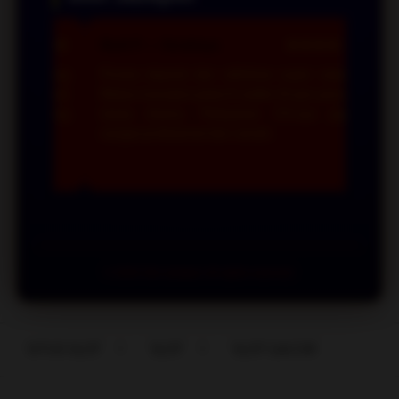
★★★★
Budi P. — Surabaya
★★★★☆
Sisk
ang yang
Proses deposit dan withdraw super cepat!
Sist
 beneran
Bebas transaksi pakai E-wallet 24 jam penuh
tenan
 langsung
tanpa drama. Pelayanan CS-nya juga
kea
88!
sangat profesional dan ramah.
Reco
aman
© 2026 Slot Jackpot. All rights reserved.
SITUS SLOT
>
SLOT
>
SLOT GACOR