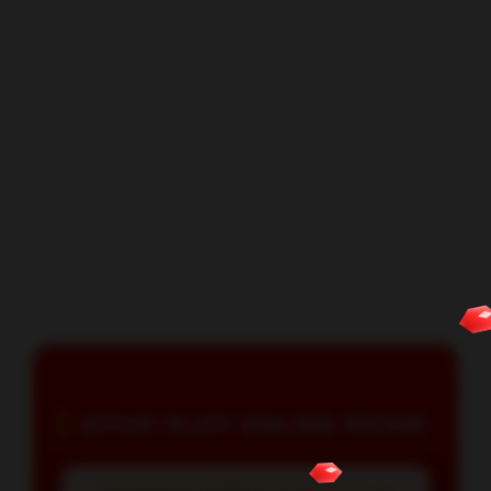
Slot Jackpot : Link
Terbaru Situs Slot Gacor
Hari Ini Gampang Menang
Maxwin
SITUS SLOT ONLINE RESMI