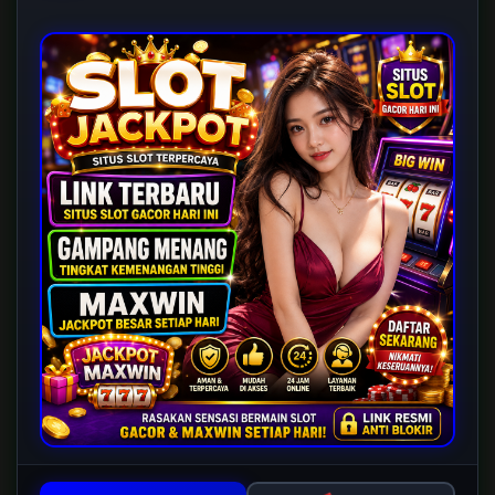
setianya, serta telah mengantongi lisensi resmi
dari PAGCOR sebagai rekomendasi situs
slot
online terupdate dan paling canggih saat ini.
Untuk menghadirkan pengalaman bermain tingkat
tinggi, kami juga bekerja sama secara resmi
dengan provider ternama slot88 guna menyajikan
permainan
slot gampang menang
dengan
persentase winrate mencapai 99.8%. Jadi jangan
ragu lagi, segera bergabung bersama Slot Jackpot
dan raih kesempatan memenangkan hadiah
jackpot bernilai ratusan juta hingga miliaran rupiah
setiap hari. Kami selalu berkomitmen memberikan
deretan keuntungan melimpah melalui berbagai
tawaran promo bonus terbaik, seperti bonus
deposit harian, bonus cashback mingguan, bonus