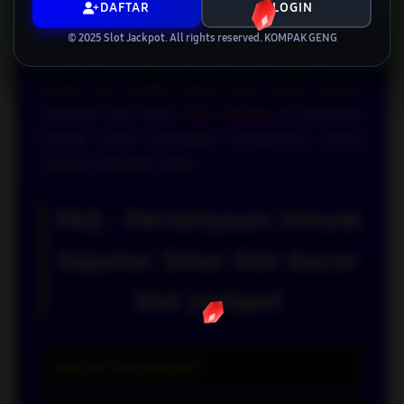
DAFTAR
LOGIN
komisi rollingan, hingga bonus loyalty point yang
sangat menguntungkan bagi para pemain. Situs
© 2025 Slot Jackpot. All rights reserved. KOMPAK GENG
slot Slot Jackpot dapat anda akses dengan sangat
mudah dan praktis kapan saja cukup dengan
mengetik kata kunci
Slot Jackpot
di pencarian
Google lewat perangkat smartphone, tablet,
maupun komputer anda.
FAQ - Pertanyaan Umum
Seputar Situs Slot Gacor
Slot Jackpot
Apa itu Slot Jackpot?