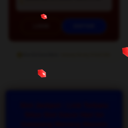
LOGIN
DAFTAR
Situs Slot Gacor Resmi :
Gampang Menang Terbaik 2026.
Layer Popup Close
Slot Jackpot : Link Terbaru
Situs Slot Gacor Hari Ini
Gampang Menang Maxwin