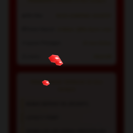
PENAWARAN TERBAIK DI Slot Jackpot
🔥
Win Rate
98.9% GAMPANG JACKPOT
💳
Sistem Deposit
E-Wallet, QRIS, Bank Lokal
⚡
Layanan Pelanggan
24 Jam Online
📱
Lisensi
PAGCOR
PENAWARAN TERBAIK DI Slot
Jackpot
BONUS DEPOSIT 8% (PGSOFT)
LOYALTY POINT
DOWNLOAD APK BONUS FREESPIN 20X