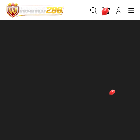
Skip
to
Cari
Troli
Login
Navigation
content