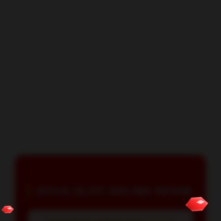
Slot Jackpot : Link
Terbaru Situs Slot Gacor
Hari Ini Gampang Menang
Maxwin
SITUS SLOT ONLINE RESMI