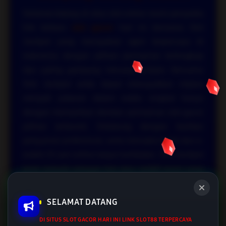
Selamat datang di situs slot online resmi penyedia
link terbaru
slot gacor
hari ini bersama Slot
Jackpot yang merupakan agen terpercaya di
indonesia dengan pilihan permainan terlengkap
dan paling gampang menang jackpot. Bersama
Slot Jackpot anda dapat mewujudkan impian
menjadi jutawan dalam waktu singkat hanya
dengan memainkan deretan permainan slot gacor
pilihan terfavorit. Didukung dengan fasilitas
pelayanan profesional, serta transaksi bank dan e-
wallet 24 jam online tanpa hambatan. Slot Jackpot
telah terbukti sebagai link situs slot88 resmi yang
konsisten memberikan sensasi kemenangan
jackpot maxwin hingga ke tingkat maksimal,
SELAMAT DATANG
lengkap dengan ketersediaan fitur VIP paling
DI SITUS SLOT GACOR HARI INI LINK SLOT88 TERPERCAYA
mutakhir untuk memanjakan seluruh member