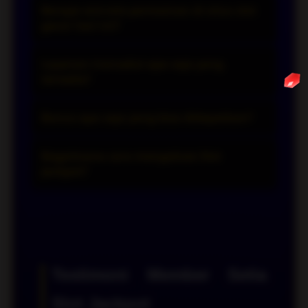
Slot Jackpot adalah situs slot online resmi
Berapa winrate permainan di situs slot
dan terpercaya di Indonesia dengan
gacor hari ini?
pilihan permainan terlengkap. Situs ini
Slot Jackpot bekerja sama dengan provider
dijamin aman karena telah mengantongi
Layanan transaksi apa saja yang
resmi seperti slot88 untuk menghadirkan
lisensi resmi PAGCOR.
tersedia?
permainan slot gacor hari ini gampang
Tersedia layanan pelanggan profesional
menang dengan winrate hingga 99.8%.
Bonus apa saja yang bisa didapatkan?
serta transaksi via Bank dan E-wallet 24
jam nonstop tanpa hambatan, lengkap
Pemain dapat menikmati berbagai promo
Bagaimana cara mengakses Slot
dengan fitur VIP untuk member setia.
menarik seperti Bonus Deposit Harian,
Jackpot?
Cashback Mingguan, Komisi Rollingan,
Cukup ketik Slot Jackpot di pencarian
hingga Bonus Loyalty Point.
Google lewat perangkat smartphone,
tablet, atau komputer Anda akan
menemukan link resmi kami.
Testimoni Member Setia
Slot Jackpot