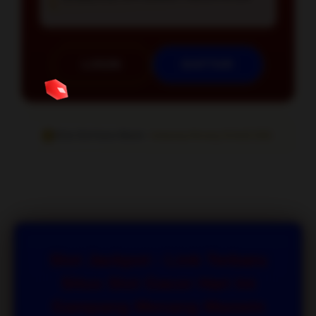
LOGIN
DAFTAR
Situs Slot Gacor Resmi :
Gampang Menang Terbaik 2026.
Layer Popup Close
Slot Jackpot : Link Terbaru
Situs Slot Gacor Hari Ini
Gampang Menang Maxwin