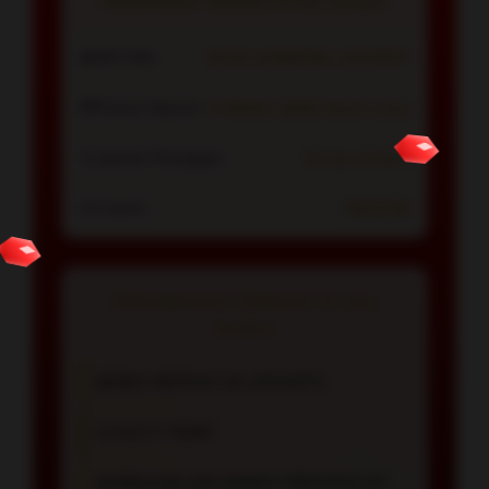
PENAWARAN TERBAIK DI Slot Jackpot
🔥
Win Rate
98.9% GAMPANG JACKPOT
💳
Sistem Deposit
E-Wallet, QRIS, Bank Lokal
⚡
Layanan Pelanggan
24 Jam Online
📱
Lisensi
PAGCOR
PENAWARAN TERBAIK DI Slot
Jackpot
BONUS DEPOSIT 8% (PGSOFT)
LOYALTY POINT
DOWNLOAD APK BONUS FREESPIN 20X