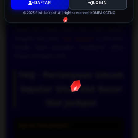
DAFTAR
LOGIN
komisi rollingan, hingga bonus loyalty point yang
sangat menguntungkan bagi para pemain. Situs
© 2025 Slot Jackpot. All rights reserved. KOMPAK GENG
slot Slot Jackpot dapat anda akses dengan sangat
mudah dan praktis kapan saja cukup dengan
mengetik kata kunci
Slot Jackpot
di pencarian
Google lewat perangkat smartphone, tablet,
maupun komputer anda.
FAQ - Pertanyaan Umum
Seputar Situs Slot Gacor
Slot Jackpot
Apa itu Slot Jackpot?