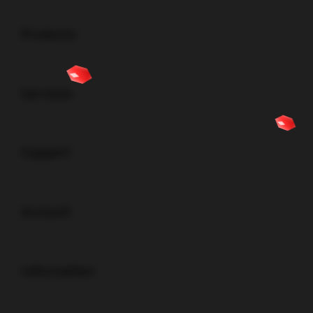
Buka
Footer Navigation
Products
Buka
Services
Buka
Support
Buka
Account
Buka
Information
Buka