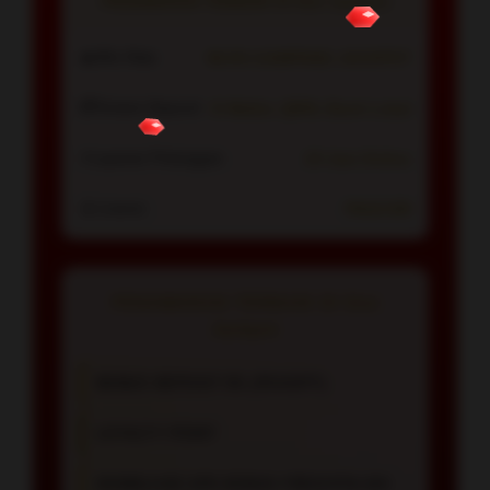
PENAWARAN TERBAIK DI Slot Jackpot
🔥
Win Rate
98.9% GAMPANG JACKPOT
💳
Sistem Deposit
E-Wallet, QRIS, Bank Lokal
⚡
Layanan Pelanggan
24 Jam Online
📱
Lisensi
PAGCOR
PENAWARAN TERBAIK DI Slot
Jackpot
BONUS DEPOSIT 8% (PGSOFT)
LOYALTY POINT
DOWNLOAD APK BONUS FREESPIN 20X