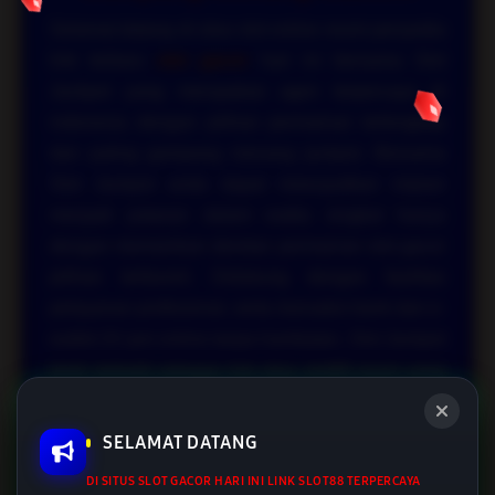
Selamat datang di situs slot online resmi penyedia
link terbaru
slot gacor
hari ini bersama Slot
Jackpot yang merupakan agen terpercaya di
indonesia dengan pilihan permainan terlengkap
dan paling gampang menang jackpot. Bersama
Slot Jackpot anda dapat mewujudkan impian
menjadi jutawan dalam waktu singkat hanya
dengan memainkan deretan permainan slot gacor
pilihan terfavorit. Didukung dengan fasilitas
pelayanan profesional, serta transaksi bank dan e-
wallet 24 jam online tanpa hambatan. Slot Jackpot
telah terbukti sebagai link situs slot88 resmi yang
konsisten memberikan sensasi kemenangan
jackpot maxwin hingga ke tingkat maksimal,
SELAMAT DATANG
lengkap dengan ketersediaan fitur VIP paling
DI SITUS SLOT GACOR HARI INI LINK SLOT88 TERPERCAYA
mutakhir untuk memanjakan seluruh member