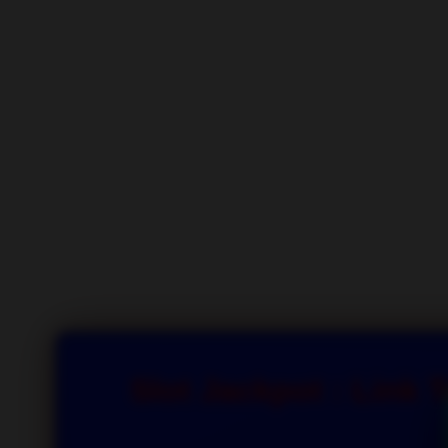
Layer Popup Close
Slot Jackpot : Link