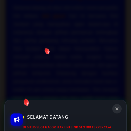
Selamat datang di situs slot online resmi penyedia
link terbaru
slot gacor
hari ini bersama Slot
Jackpot yang merupakan agen terpercaya di
indonesia dengan pilihan permainan terlengkap
dan paling gampang menang jackpot. Bersama
Slot Jackpot anda dapat mewujudkan impian
menjadi jutawan dalam waktu singkat hanya
dengan memainkan deretan permainan slot gacor
pilihan terfavorit. Didukung dengan fasilitas
pelayanan profesional, serta transaksi bank dan e-
wallet 24 jam online tanpa hambatan. Slot Jackpot
telah terbukti sebagai link situs slot88 resmi yang
konsisten memberikan sensasi kemenangan
jackpot maxwin hingga ke tingkat maksimal,
SELAMAT DATANG
lengkap dengan ketersediaan fitur VIP paling
DI SITUS SLOT GACOR HARI INI LINK SLOT88 TERPERCAYA
mutakhir untuk memanjakan seluruh member