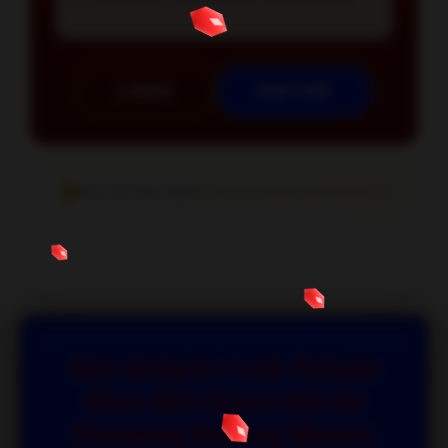
LOGIN
DAFTAR
Situs Slot Gacor Resmi :
Gampang Menang Terbaik 2026.
Layer Popup Close
Slot Jackpot : Link Terbaru
Situs Slot Gacor Hari Ini
Gampang Menang Maxwin