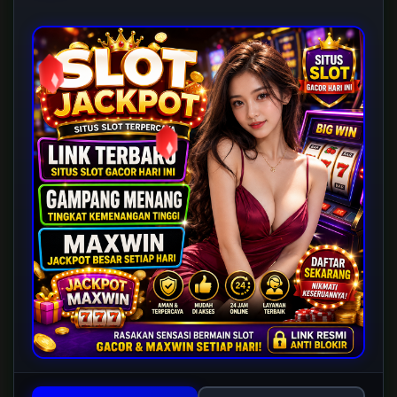
setianya, serta telah mengantongi lisensi resmi
dari PAGCOR sebagai rekomendasi situs
slot
online terupdate dan paling canggih saat ini.
Untuk menghadirkan pengalaman bermain tingkat
tinggi, kami juga bekerja sama secara resmi
dengan provider ternama slot88 guna menyajikan
permainan
slot gampang menang
dengan
persentase winrate mencapai 99.8%. Jadi jangan
ragu lagi, segera bergabung bersama Slot Jackpot
dan raih kesempatan memenangkan hadiah
jackpot bernilai ratusan juta hingga miliaran rupiah
setiap hari. Kami selalu berkomitmen memberikan
deretan keuntungan melimpah melalui berbagai
tawaran promo bonus terbaik, seperti bonus
deposit harian, bonus cashback mingguan, bonus