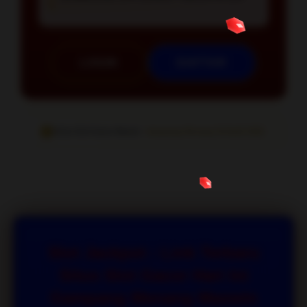
LOGIN
DAFTAR
Situs Slot Gacor Resmi :
Gampang Menang Terbaik 2026.
Layer Popup Close
Slot Jackpot : Link Terbaru
Situs Slot Gacor Hari Ini
Gampang Menang Maxwin