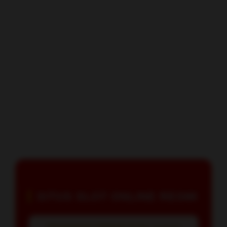
Slot Jackpot : Link
Terbaru Situs Slot Gacor
Hari Ini Gampang Menang
Maxwin
SITUS SLOT ONLINE RESMI