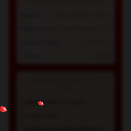
PENAWARAN TERBAIK DI Slot Jackpot
🔥
Win Rate
98.9% GAMPANG JACKPOT
💳
Sistem Deposit
E-Wallet, QRIS, Bank Lokal
⚡
Layanan Pelanggan
24 Jam Online
📱
Lisensi
PAGCOR
PENAWARAN TERBAIK DI Slot
Jackpot
BONUS DEPOSIT 8% (PGSOFT)
LOYALTY POINT
DOWNLOAD APK BONUS FREESPIN 20X