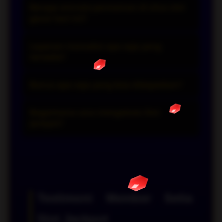
Slot Jackpot adalah situs slot online resmi
Berapa winrate permainan di situs slot
dan terpercaya di Indonesia dengan
gacor hari ini?
pilihan permainan terlengkap. Situs ini
Slot Jackpot bekerja sama dengan provider
dijamin aman karena telah mengantongi
Layanan transaksi apa saja yang
resmi seperti slot88 untuk menghadirkan
lisensi resmi PAGCOR.
tersedia?
permainan slot gacor hari ini gampang
Tersedia layanan pelanggan profesional
menang dengan winrate hingga 99.8%.
Bonus apa saja yang bisa didapatkan?
serta transaksi via Bank dan E-wallet 24
jam nonstop tanpa hambatan, lengkap
Pemain dapat menikmati berbagai promo
Bagaimana cara mengakses Slot
dengan fitur VIP untuk member setia.
menarik seperti Bonus Deposit Harian,
Jackpot?
Cashback Mingguan, Komisi Rollingan,
Cukup ketik Slot Jackpot di pencarian
hingga Bonus Loyalty Point.
Google lewat perangkat smartphone,
tablet, atau komputer Anda akan
menemukan link resmi kami.
Testimoni Member Setia
Slot Jackpot