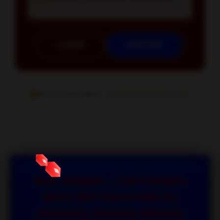
LOGIN
DAFTAR
Situs Slot Gacor Resmi :
Gampang Menang Terbaik 2026.
Layer Popup Close
Slot Jackpot : Link Terbaru
Situs Slot Gacor Hari Ini
Gampang Menang Maxwin