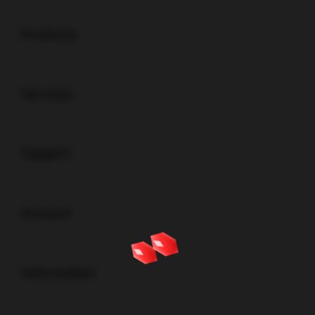
Buka
Footer Navigation
Products
Buka
Services
Buka
Support
Buka
Account
Buka
Information
Buka