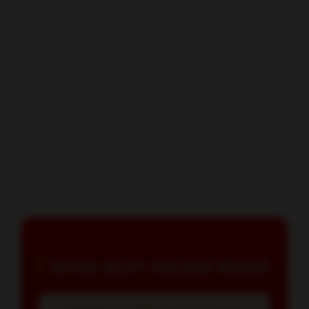
Slot Jackpot : Link
Terbaru Situs Slot Gacor
Hari Ini Gampang Menang
Maxwin
SITUS SLOT ONLINE RESMI