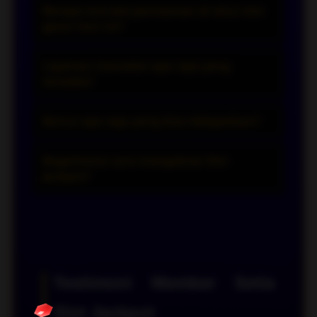
Slot Jackpot adalah situs slot online resmi
Berapa winrate permainan di situs slot
dan terpercaya di Indonesia dengan
gacor hari ini?
pilihan permainan terlengkap. Situs ini
Slot Jackpot bekerja sama dengan provider
dijamin aman karena telah mengantongi
Layanan transaksi apa saja yang
resmi seperti slot88 untuk menghadirkan
lisensi resmi PAGCOR.
tersedia?
permainan slot gacor hari ini gampang
Tersedia layanan pelanggan profesional
menang dengan winrate hingga 99.8%.
Bonus apa saja yang bisa didapatkan?
serta transaksi via Bank dan E-wallet 24
jam nonstop tanpa hambatan, lengkap
Pemain dapat menikmati berbagai promo
Bagaimana cara mengakses Slot
dengan fitur VIP untuk member setia.
menarik seperti Bonus Deposit Harian,
Jackpot?
Cashback Mingguan, Komisi Rollingan,
Cukup ketik Slot Jackpot di pencarian
hingga Bonus Loyalty Point.
Google lewat perangkat smartphone,
tablet, atau komputer Anda akan
menemukan link resmi kami.
Testimoni Member Setia
Slot Jackpot