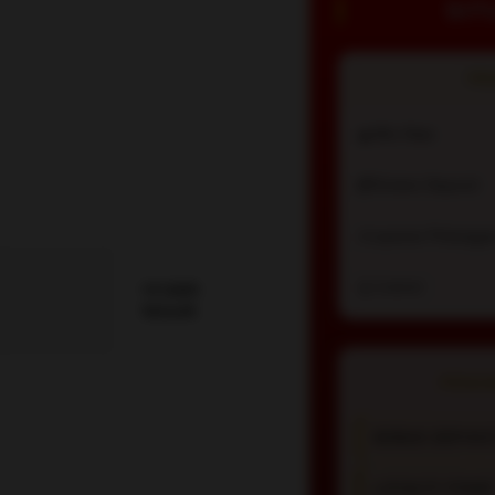
SIT
PEN
🔥
Win Rate
💳
Sistem Deposit
⚡
Layanan Pelangga
📱
Lisensi
+4 lebih
banyak
PENAW
BONUS DEPOSIT
LOYALTY POINT