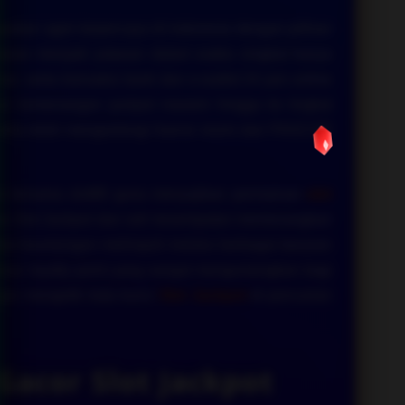
upakan agen terpercaya di indonesia dengan pilihan
pian menjadi jutawan dalam waktu singkat hanya
al, serta transaksi bank dan e-wallet 24 jam online
sasi kemenangan jackpot maxwin hingga ke tingkat
serta telah mengantongi lisensi resmi dari PAGCOR
er ternama slot88 guna menyajikan permainan
slot
ama Slot Jackpot dan raih kesempatan memenangkan
retan keuntungan melimpah melalui berbagai tawaran
onus loyalty point yang sangat menguntungkan bagi
gan mengetik kata kunci
Slot Jackpot
di pencarian
Gacor Slot Jackpot