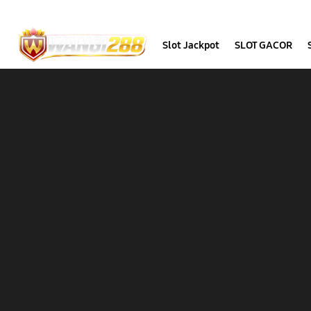
Skip
to
content
Slot Jackpot
SLOT GACOR