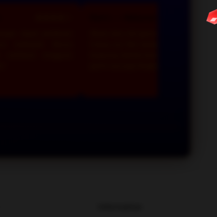
★★★★☆
Dewi L. — Makassar
★★★★★
apat perlakuan
Akses situs slot gacor hari ini praktis banget.
impah. Bonus
Cukup cari Slot Jackpot di Google lewat HP,
back mingguan
langsung kebuka lancar tanpa lemot. Pilihan
game-nya juga lengkap banget.
Information