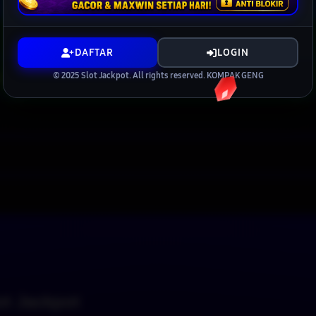
DAFTAR
LOGIN
dan terpercaya di Indonesia dengan pilihan permainan te
 hari ini?
© 2025 Slot Jackpot. All rights reserved. KOMPAK GENG
esmi seperti slot88 untuk menghadirkan permainan slot 
 transaksi via Bank dan E-wallet 24 jam nonstop tanpa ha
ik seperti Bonus Deposit Harian, Cashback Mingguan, Komi
 lewat perangkat smartphone, tablet, atau komputer Anda 
ot Jackpot