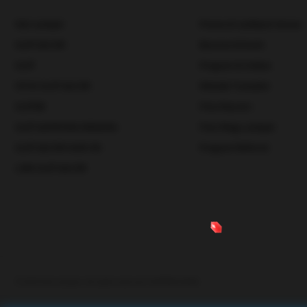
Slot Jackpot
Promo & Cashback Harian
SLOT GACOR
Bocoran & Event
SLOT
Program & Undian
SITUS SLOT GACOR
Metode Transaksi
SLOT88
Fitur Maxwin
SLOT GAMPANG MENANG
Fitur Mega Jackpot
SLOT GACOR HARI INI
Program Referral
LINK SLOT GACOR
© 2025 Slot Jackpot. All rights reserved. KOMPAK GENG