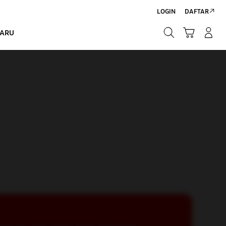
LOGIN
DAFTAR
Cari
Troli
Login/Sign-Up
BARU
Cari
pot : Link Terbaru Situs
acor Hari Ini Gampang
Menang Maxwin