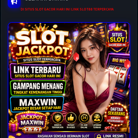
link terbaru
slot gacor
hari ini bersama Slot Jackpot yang mer
DI SITUS SLOT GACOR HARI INI LINK SLOT88 TERPERCAYA
g jackpot. Bersama Slot Jackpot anda dapat mewujudkan im
han terfavorit. Didukung dengan fasilitas pelayanan profesion
agai link situs slot88 resmi yang konsisten memberikan sen
paling mutakhir untuk memanjakan seluruh member setianya, 
 paling canggih saat ini.
tinggi, kami juga bekerja sama secara resmi dengan provid
capai 99.8%. Jadi jangan ragu lagi, segera bergabung bers
ran rupiah setiap hari. Kami selalu berkomitmen memberikan de
n, bonus cashback mingguan, bonus komisi rollingan, hingga b
 akses dengan sangat mudah dan praktis kapan saja cukup den
n komputer anda.
 Umum Seputar Situs Slot 