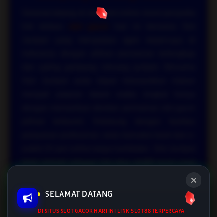
Selamat datang di situs slot online resmi penyedia
link terbaru
slot gacor
hari ini bersama Slot
Jackpot yang merupakan agen terpercaya di
indonesia dengan pilihan permainan terlengkap
dan paling gampang menang jackpot. Bersama
Slot Jackpot anda dapat mewujudkan impian
menjadi jutawan dalam waktu singkat hanya
dengan memainkan deretan permainan slot gacor
pilihan terfavorit. Didukung dengan fasilitas
pelayanan profesional, serta transaksi bank dan e-
wallet 24 jam online tanpa hambatan. Slot Jackpot
telah terbukti sebagai link situs slot88 resmi yang
konsisten memberikan sensasi kemenangan
jackpot maxwin hingga ke tingkat maksimal,
SELAMAT DATANG
lengkap dengan ketersediaan fitur VIP paling
DI SITUS SLOT GACOR HARI INI LINK SLOT88 TERPERCAYA
mutakhir untuk memanjakan seluruh member