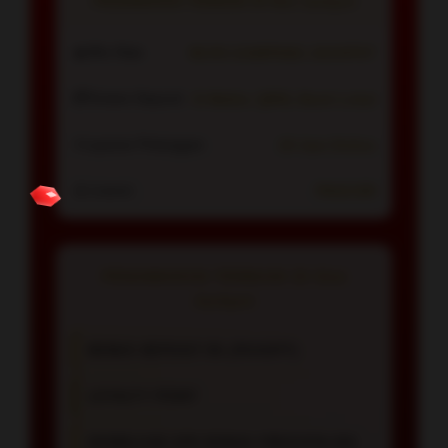
PENAWARAN TERBAIK DI Slot Jackpot
🔥
Win Rate
98.9% GAMPANG JACKPOT
💳
Sistem Deposit
E-Wallet, QRIS, Bank Lokal
⚡
Layanan Pelanggan
24 Jam Online
📱
Lisensi
PAGCOR
PENAWARAN TERBAIK DI Slot
Jackpot
BONUS DEPOSIT 8% (PGSOFT)
LOYALTY POINT
DOWNLOAD APK BONUS FREESPIN 20X