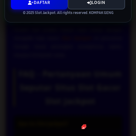
DAFTAR
LOGIN
komisi rollingan, hingga bonus loyalty point yang
sangat menguntungkan bagi para pemain. Situs
© 2025 Slot Jackpot. All rights reserved. KOMPAK GENG
slot Slot Jackpot dapat anda akses dengan sangat
mudah dan praktis kapan saja cukup dengan
mengetik kata kunci
Slot Jackpot
di pencarian
Google lewat perangkat smartphone, tablet,
maupun komputer anda.
FAQ - Pertanyaan Umum
Seputar Situs Slot Gacor
Slot Jackpot
Apa itu Slot Jackpot?