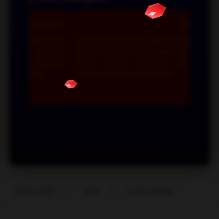
★★★★★
Budi P. — Surabaya
★★★★☆
ang menang yang
Proses deposit dan withdraw super cepat!
ate-nya beneran
Bebas transaksi pakai E-wallet 24 jam penuh
sebentar langsung
tanpa drama. Pelayanan CS-nya juga
me Slot88!
sangat profesional dan ramah.
© 2026 Slot Jackpot. All rights reserved.
SITUS SLOT
>
SLOT
>
SLOT GACOR