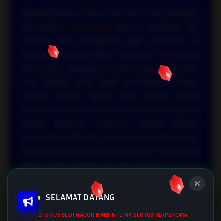
Selamat datang di situs slot online resmi penyedia
link terbaru
slot gacor
hari ini bersama Slot
Jackpot yang merupakan agen terpercaya di
indonesia dengan pilihan permainan terlengkap
dan paling gampang menang jackpot. Bersama
Slot Jackpot anda dapat mewujudkan impian
menjadi jutawan dalam waktu singkat hanya
dengan memainkan deretan permainan slot gacor
pilihan terfavorit. Didukung dengan fasilitas
pelayanan profesional, serta transaksi bank dan e-
wallet 24 jam online tanpa hambatan. Slot Jackpot
telah terbukti sebagai link situs slot88 resmi yang
konsisten memberikan sensasi kemenangan
jackpot maxwin hingga ke tingkat maksimal,
SELAMAT DATANG
lengkap dengan ketersediaan fitur VIP paling
DI SITUS SLOT GACOR HARI INI LINK SLOT88 TERPERCAYA
mutakhir untuk memanjakan seluruh member