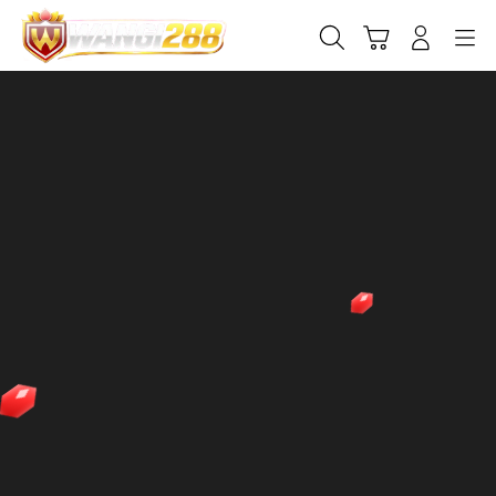
Skip
to
Cari
Troli
Login
Navigation
content