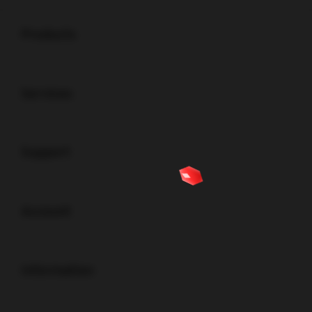
Buka
Footer Navigation
Products
Buka
Services
Buka
Support
Buka
Account
Buka
Information
Buka