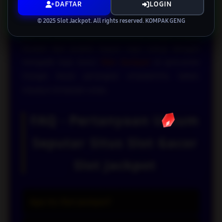
DAFTAR
LOGIN
komisi rollingan, hingga bonus loyalty point yang
sangat menguntungkan bagi para pemain. Situs
© 2025 Slot Jackpot. All rights reserved. KOMPAK GENG
slot Slot Jackpot dapat anda akses dengan sangat
mudah dan praktis kapan saja cukup dengan
mengetik kata kunci
Slot Jackpot
di pencarian
Google lewat perangkat smartphone, tablet,
maupun komputer anda.
FAQ - Pertanyaan Umum
Seputar Situs Slot Gacor
Slot Jackpot
Apa itu Slot Jackpot?