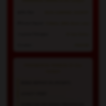
PENAWARAN TERBAIK DI Slot Jackpot
🔥
Win Rate
98.9% GAMPANG JACKPOT
💳
Sistem Deposit
E-Wallet, QRIS, Bank Lokal
⚡
Layanan Pelanggan
24 Jam Online
📱
Lisensi
PAGCOR
PENAWARAN TERBAIK DI Slot
Jackpot
BONUS DEPOSIT 8% (PGSOFT)
LOYALTY POINT
DOWNLOAD APK BONUS FREESPIN 20X