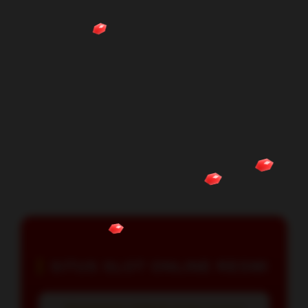
Slot Jackpot : Link
Terbaru Situs Slot Gacor
Hari Ini Gampang Menang
Maxwin
SITUS SLOT ONLINE RESMI