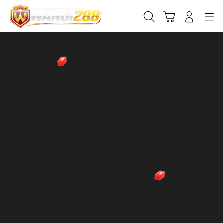
Skip
to
Cari
Troli
Login
Navigation
content