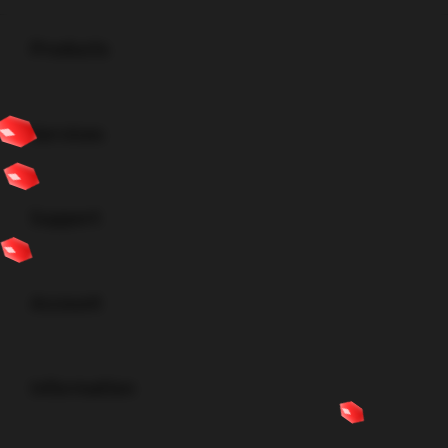
Buka
Footer Navigation
Products
Buka
Services
Buka
Support
Buka
Account
Buka
Information
Buka