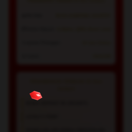
PENAWARAN TERBAIK DI Slot Jackpot
🔥
Win Rate
98.9% GAMPANG JACKPOT
💳
Sistem Deposit
E-Wallet, QRIS, Bank Lokal
⚡
Layanan Pelanggan
24 Jam Online
📱
Lisensi
PAGCOR
PENAWARAN TERBAIK DI Slot
Jackpot
BONUS DEPOSIT 8% (PGSOFT)
LOYALTY POINT
DOWNLOAD APK BONUS FREESPIN 20X