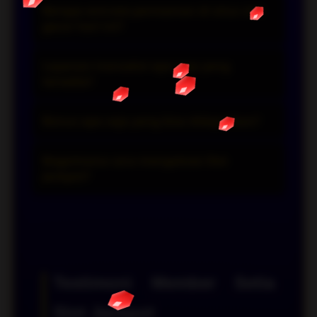
Slot Jackpot adalah situs slot online resmi
Berapa winrate permainan di situs slot
dan terpercaya di Indonesia dengan
gacor hari ini?
pilihan permainan terlengkap. Situs ini
Slot Jackpot bekerja sama dengan provider
dijamin aman karena telah mengantongi
Layanan transaksi apa saja yang
resmi seperti slot88 untuk menghadirkan
lisensi resmi PAGCOR.
tersedia?
permainan slot gacor hari ini gampang
Tersedia layanan pelanggan profesional
menang dengan winrate hingga 99.8%.
Bonus apa saja yang bisa didapatkan?
serta transaksi via Bank dan E-wallet 24
jam nonstop tanpa hambatan, lengkap
Pemain dapat menikmati berbagai promo
Bagaimana cara mengakses Slot
dengan fitur VIP untuk member setia.
menarik seperti Bonus Deposit Harian,
Jackpot?
Cashback Mingguan, Komisi Rollingan,
Cukup ketik Slot Jackpot di pencarian
hingga Bonus Loyalty Point.
Google lewat perangkat smartphone,
tablet, atau komputer Anda akan
menemukan link resmi kami.
Testimoni Member Setia
Slot Jackpot