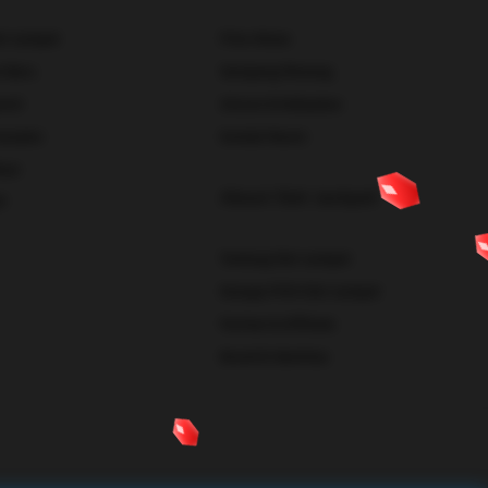
t Jackpot
Fitur Akses
n Baru
Gampang Menang
ord
Aturan & Kebijakan
ansaksi
Kontak Resmi
kasi
About Slot Jackpot
P
Tentang Slot Jackpot
Kenapa Pilih Slot Jackpot
Partner & Affiliate
Brand & Identitas