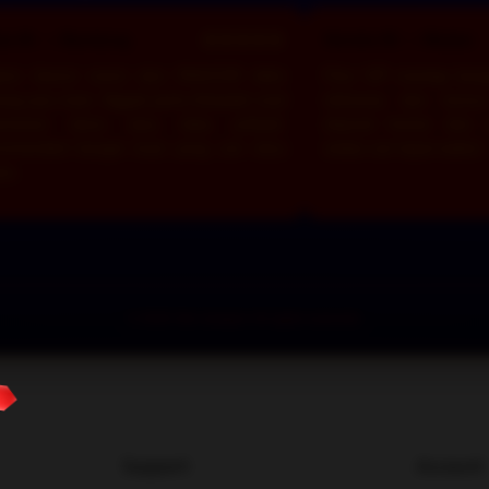
. — Bandung
★★★★★
Hendra W. — Medan
lisensi resmi dari PAGCOR bikin
Fitur VIP mantap banget, d
as main. Nggak perlu khawatir soal
istimewa dan bonus mel
an dana atau data pribadi.
deposit harian dan cash
ded banget buat yang cari situs
selalu cair tepat waktu!
© 2026 Slot Jackpot. All rights reserved.
Support
Account