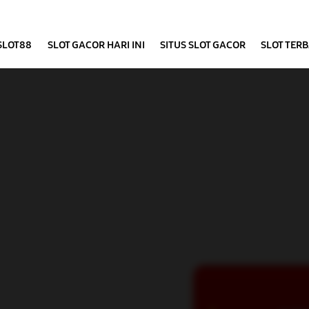
SLOT88
SLOT GACOR HARI INI
SITUS SLOT GACOR
SLOT TER
Slot Jack
Slot G