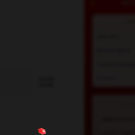
SIT
PEN
🔥
Win Rate
💳
Sistem Deposit
⚡
Layanan Pelangga
📱
Lisensi
+4 lebih
banyak
PENAW
BONUS DEPOSIT
LOYALTY POINT