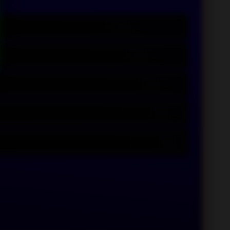
rlengkap. Situs ini dijamin aman karena telah
gacor hari ini gampang menang dengan winrate
mbatan, lengkap dengan fitur VIP untuk member
si Rollingan, hingga Bonus Loyalty Point.
akan menemukan link resmi kami.