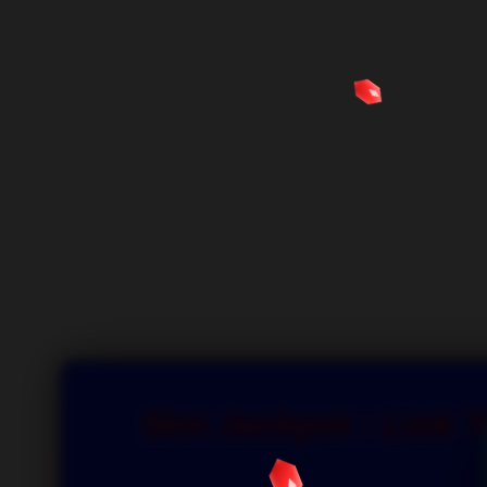
Layer Popup Close
Slot Jackpot : Link