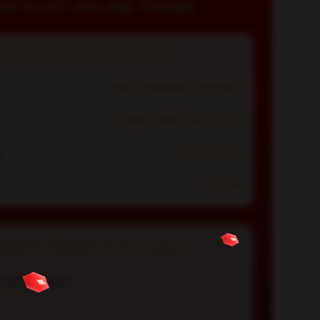
US SLOT ONLINE RESMI
AWARAN TERBAIK DI Slot Jackpot
98.9% GAMPANG JACKPOT
E-Wallet, QRIS, Bank Lokal
n
24 Jam Online
PAGCOR
ARAN TERBAIK DI Slot Jackpot
 8% (PGSOFT)